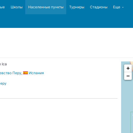
ные
Школы
Населенные пункты
Турниры
Стадионы
Еще
 Ica
+
евство Перу
,
Испания
−
еру