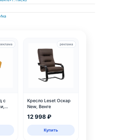
 Ика
реклама
реклама
д с
Кресло Leset Оскар
и,
New, Венге
12 998 ₽
Купить