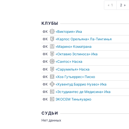
1
2
КЛУБЫ
ФК
«Виктория» Ика
ФК
«Карлос Орельяна» Ла-Тингинья
ФК
«Марино» Коматрана
ФК
«Октавио Эспиноса» Ика
ФК
«Сантос» Наска
ФК
«Сарумилья» Наска
ФК
«Хоэ Гутьеррес» Писко
ФК
«Хувентуд Баррио Нуэво» Ика
ФК
«Эстудиантес де Медисина» Ика
ФК
ЭКОСЕМ Тиньяуарко
СУДЬИ
Нет данных