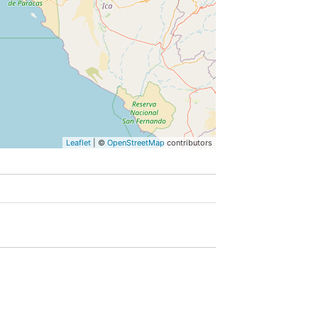
Leaflet
| ©
OpenStreetMap
contributors