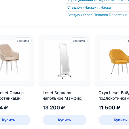
Стадион «Наска»
г. Наска
Стадион «Хосе Пикассо Ператта»
г.
реклама
реклама
eset Слим с
Leset Зеркало
Стул Leset Вай
котниками
напольное Мэмфис,
подлокотникам
белое
каркас белый
4 ₽
13 200 ₽
11 500 ₽
Купить
Купить
Купить