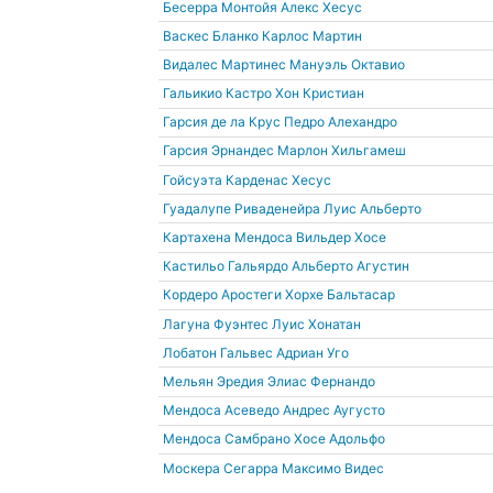
Бесерра Монтойя Алекс Хесус
Васкес Бланко Карлос Мартин
Видалес Мартинес Мануэль Октавио
Гальикио Кастро Хон Кристиан
Гарсия де ла Крус Педро Алехандро
Гарсия Эрнандес Марлон Хильгамеш
Гойсуэта Карденас Хесус
Гуадалупе Риваденейра Луис Альберто
Картахена Мендоса Вильдер Хосе
Кастильо Гальярдо Альберто Агустин
Кордеро Аростеги Хорхе Бальтасар
Лагуна Фуэнтес Луис Хонатан
Лобатон Гальвес Адриан Уго
Мельян Эредия Элиас Фернандо
Мендоса Асеведо Андрес Аугусто
Мендоса Самбрано Хосе Адольфо
Москера Сегарра Максимо Видес