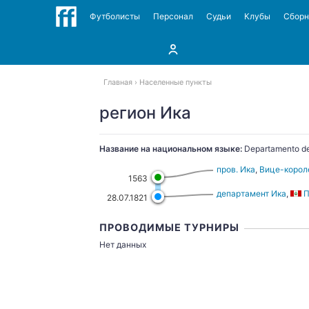
Футболисты
Персонал
Судьи
Клубы
Сбор
Главная
Населенные пункты
регион Ика
Название на национальном языке:
Departamento de
пров. Ика
,
Вице-корол
1563
департамент Ика
,
П
28.07.1821
ПРОВОДИМЫЕ ТУРНИРЫ
Нет данных