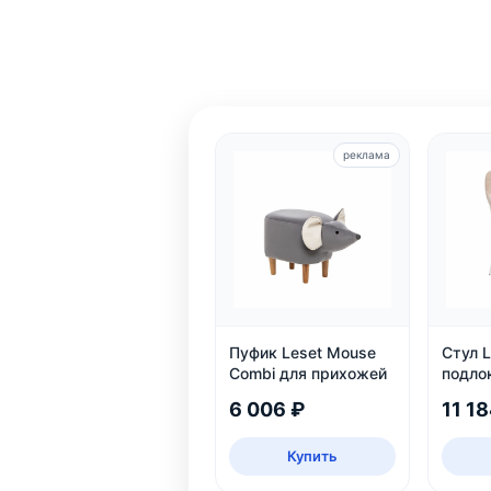
реклама
Пуфик Leset Mouse
Стул L
Combi для прихожей
подло
6 006 ₽
11 18
Купить