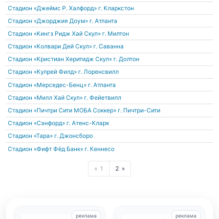
Стадион «Джеймс Р. Халфорд»
г. Кларкстон
Стадион «Джорджия Доум»
г. Атланта
Стадион «Кингз Ридж Хай Скул»
г. Милтон
Стадион «Колвари Дей Скул»
г. Саванна
Стадион «Кристиан Херитидж Скул»
г. Долтон
Стадион «Кулрей Филд»
г. Лоренсвилл
Стадион «Мерседес-Бенц»
г. Атланта
Стадион «Милл Хай Скул»
г. Фейетвилл
Стадион «Пичтри Сити МОБА Соккер»
г. Пичтри-Сити
Стадион «Сэнфорд»
г. Атенс-Кларк
Стадион «Тара»
г. Джонсборо
Стадион «Фифт Фёд Банк»
г. Кеннесо
1
2
реклама
реклама