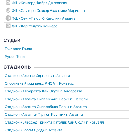
ФШ «Конкорд Файр» Джорджия
ФШ «Саутерн Соккер Академи» Мариетта
ФШ «Сент-Пьюс X-Католик» Атланта
ФШ «Херитейдж» Коньерс
СУДЬИ
Гонсалес Гвидо
Руссо Тони
СТАДИОНЫ
Cтадион «Алонзо Херндон»
г. Атланта
Спортивный комплекс РИСА
г. Коньерс
Стадион «Алфаретта Хай Скул»
г. Алфаретта
Стадион «Атланта Силвербакс Парк»
г. Шамбли
Стадион «Атланта Силвербэкс Парк»
г. Атланта
Стадион «Атланта-Фултон Каунти»
г. Атланта
Стадион «Блессед Тринити Католик Хай Скул»
г. Розуэлл
Стадион «Бобби Додд»
г. Атланта