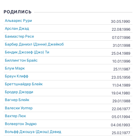
РОДИЛИСЬ
Альварес Рури
30.05.1990
Арслан Джад
22.08.1996
Бакмастер Ресе
07.07.1996
Барбир Даниэл (Дэнни) Джейкоб
31.01.1998
Бендик Джозеф (Джо) Ти
25.04.1989
Биллингтон Брайс
10.01.1996
Блум Марк
25.11.1987
Браун Клифф
23.05.1956
Бреттшнайдер Блейк
11.04.1989
Бродер Джорди
19.04.1980
Вагнер Блейк
29.01.1988
Валески Уолтер
22.06.1977
Вахтер Люк
05.01.1994
Волвертон Эндрю
04.06.1993
Вольфф Джошуа (Джош) Дэвид
25.02.1977