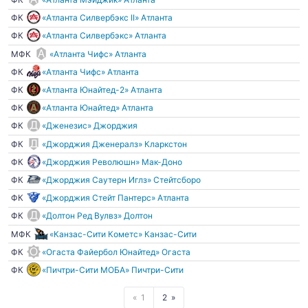
ФК
«Атланта Силвербэкс II» Атланта
ФК
«Атланта Силвербэкс» Атланта
МФК
«Атланта Чифс» Атланта
ФК
«Атланта Чифс» Атланта
ФК
«Атланта Юнайтед-2» Атланта
ФК
«Атланта Юнайтед» Атланта
ФК
«Дженезис» Джорджия
ФК
«Джорджия Дженералз» Кларкстон
ФК
«Джорджия Революшн» Мак-Доно
ФК
«Джорджия Саутерн Иглз» Стейтсборо
ФК
«Джорджия Стейт Пантерс» Атланта
ФК
«Долтон Ред Вулвз» Долтон
МФК
«Канзас-Сити Кометс» Канзас-Сити
ФК
«Огаста Файербол Юнайтед» Огаста
ФК
«Пичтри-Сити МОБА» Пичтри-Сити
1
2