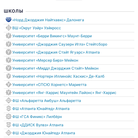
ШКОЛЫ
«Норд Джорджия Найтхавкс» Далонега
ВШ «Округ Уэйр» Уэйкросс
Университет «Берри Викингс» Маунт-Берри
Университет «Джорджия Саузерн Иглз» Стейтсборо
Университет «Джорджия Стэйт Ягуарс» Атланта
Университет «Мерсер Бирз» Мейкон
Университет «Миддл Джорджия Стэйт» Мейкон
Университет «Нортерн Иллинойс Хаскис» Де-Калб
Университет «СПСЮ Хорнетс» Мариетта
Университет «Янг-Харрис Маунтейн Лайонс» Янг-Харрис
ФШ «Альфаретта Амбуш» Альфаретта
ФШ «Атланта Юнайтед» Атланта
ФШ «ГСА Финикс» Лилбёрн
ФШ «ДДИСК Вулвз» Атланта
ФШ «Джорджия Юнайтед» Атланта