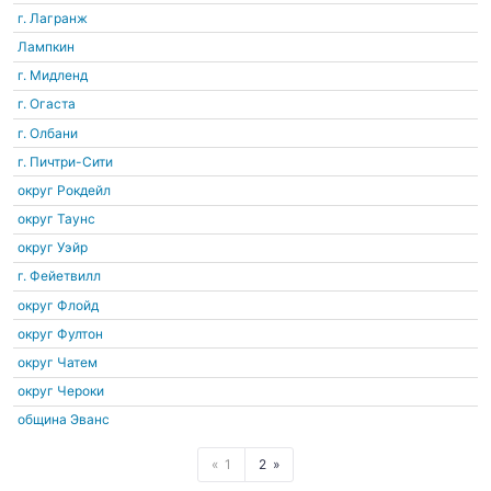
г. Лагранж
Лампкин
г. Мидленд
г. Огаста
г. Олбани
г. Пичтри-Сити
округ Рокдейл
округ Таунс
округ Уэйр
г. Фейетвилл
округ Флойд
округ Фултон
округ Чатем
округ Чероки
община Эванс
1
2