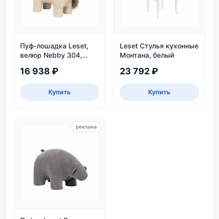
Пуф-лошадка Leset,
Leset Стулья кухонные
велюр Nebby 304,
Монтана, белый
бежевый, для дома и
16 938 ₽
23 792 ₽
детской
Купить
Купить
реклама