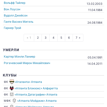
Вольфф Тайлер
13.02.2003
Вон Лоусон
11.04.1984
Вудолл Джейсон
Ганте Васкез Мигель
24.08.1984
Гарнер Трой
1
2
3
4
5
6
7
УМЕРЛИ
Картер Мэнли Ланиер
05.04.1991
Рогачевский Мирон Михайлович
14.04.2011
КЛУБЫ
ФК
«Аталанта» Атланта
ФК
«Атланта Блэкхокс» Алфаретта
ФК
«Атланта Датаграфик» Атланта
МФК
«Атланта Мэйджик» Атланта
ФК
«Атланта Мэйджик» Атланта