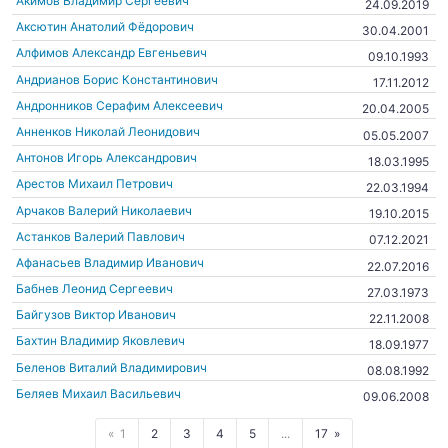
Акимов Владимир Сергеевич
24.09.2019
Аксютин Анатолий Фёдорович
30.04.2001
Алфимов Александр Евгеньевич
09.10.1993
Андрианов Борис Константинович
17.11.2012
Андронников Серафим Алексеевич
20.04.2005
Анненков Николай Леонидович
05.05.2007
Антонов Игорь Александрович
18.03.1995
Арестов Михаил Петрович
22.03.1994
Арчаков Валерий Николаевич
19.10.2015
Астанков Валерий Павлович
07.12.2021
Афанасьев Владимир Иванович
22.07.2016
Бабнев Леонид Сергеевич
27.03.1973
Байгузов Виктор Иванович
22.11.2008
Бахтин Владимир Яковлевич
18.09.1977
Беленов Виталий Владимирович
08.08.1992
Беляев Михаил Васильевич
09.06.2008
1
2
3
4
5
...
17