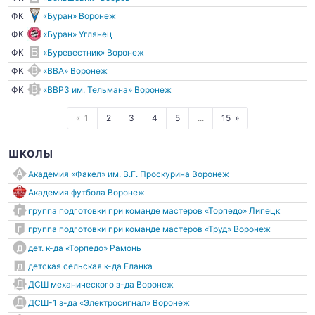
ФК
«Буран» Воронеж
ФК
«Буран» Углянец
ФК
«Буревестник» Воронеж
ФК
«ВВА» Воронеж
ФК
«ВВРЗ им. Тельмана» Воронеж
1
2
3
4
5
...
15
ШКОЛЫ
Академия «Факел» им. В.Г. Проскурина Воронеж
Академия футбола Воронеж
группа подготовки при команде мастеров «Торпедо» Липецк
группа подготовки при команде мастеров «Труд» Воронеж
дет. к-да «Торпедо» Рамонь
детская сельская к-да Еланка
ДСШ механического з-да Воронеж
ДСШ-1 з-да «Электросигнал» Воронеж