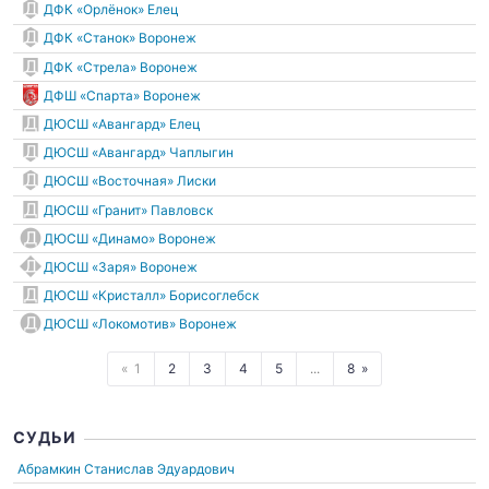
ДФК «Орлёнок» Елец
ДФК «Станок» Воронеж
ДФК «Стрела» Воронеж
ДФШ «Спарта» Воронеж
ДЮСШ «Авангард» Елец
ДЮСШ «Авангард» Чаплыгин
ДЮСШ «Восточная» Лиски
ДЮСШ «Гранит» Павловск
ДЮСШ «Динамо» Воронеж
ДЮСШ «Заря» Воронеж
ДЮСШ «Кристалл» Борисоглебск
ДЮСШ «Локомотив» Воронеж
1
2
3
4
5
...
8
СУДЬИ
Абрамкин Станислав Эдуардович