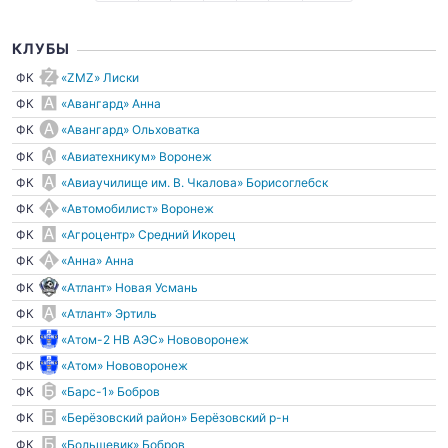
КЛУБЫ
ФК
«ZMZ» Лиски
ФК
«Авангард» Анна
ФК
«Авангард» Ольховатка
ФК
«Авиатехникум» Воронеж
ФК
«Авиаучилище им. В. Чкалова» Борисоглебск
ФК
«Автомобилист» Воронеж
ФК
«Агроцентр» Средний Икорец
ФК
«Анна» Анна
ФК
«Атлант» Новая Усмань
ФК
«Атлант» Эртиль
ФК
«Атом-2 НВ АЭС» Нововоронеж
ФК
«Атом» Нововоронеж
ФК
«Барс-1» Бобров
ФК
«Берёзовский район» Берёзовский р-н
ФК
«Большевик» Бобров