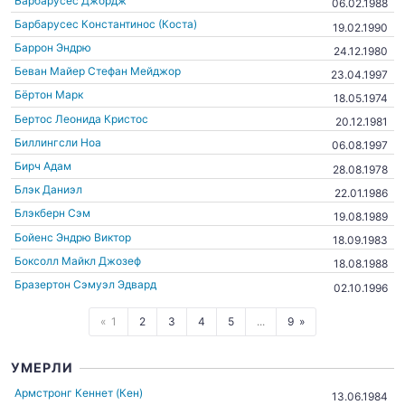
Барбарусес Джордж
06.02.1988
Барбарусес Константинос (Коста)
19.02.1990
Баррон Эндрю
24.12.1980
Беван Майер Стефан Мейджор
23.04.1997
Бёртон Марк
18.05.1974
Бертос Леонида Кристос
20.12.1981
Биллингсли Ноа
06.08.1997
Бирч Адам
28.08.1978
Блэк Даниэл
22.01.1986
Блэкберн Сэм
19.08.1989
Бойенс Эндрю Виктор
18.09.1983
Боксолл Майкл Джозеф
18.08.1988
Бразертон Сэмуэл Эдвард
02.10.1996
1
2
3
4
5
...
9
УМЕРЛИ
Армстронг Кеннет (Кен)
13.06.1984