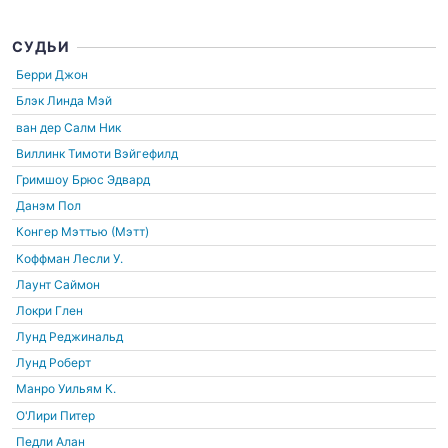
СУДЬИ
Берри Джон
Блэк Линда Мэй
ван дер Салм Ник
Виллинк Тимоти Вэйгефилд
Гримшоу Брюс Эдвард
Данэм Пол
Конгер Мэттью (Мэтт)
Коффман Лесли У.
Лаунт Саймон
Локри Глен
Лунд Реджинальд
Лунд Роберт
Манро Уильям К.
О'Лири Питер
Педли Алан