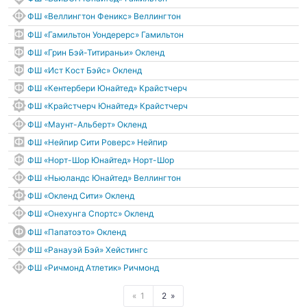
ФШ «Веллингтон Феникс» Веллингтон
ФШ «Гамильтон Уондерерс» Гамильтон
ФШ «Грин Бэй-Титираньи» Окленд
ФШ «Ист Кост Бэйс» Окленд
ФШ «Кентербери Юнайтед» Крайстчерч
ФШ «Крайстчерч Юнайтед» Крайстчерч
ФШ «Маунт-Альберт» Окленд
ФШ «Нейпир Сити Роверс» Нейпир
ФШ «Норт-Шор Юнайтед» Норт-Шор
ФШ «Ньюландс Юнайтед» Веллингтон
ФШ «Окленд Сити» Окленд
ФШ «Онехунга Спортс» Окленд
ФШ «Папатоэто» Окленд
ФШ «Ранауэй Бэй» Хейстингс
ФШ «Ричмонд Атлетик» Ричмонд
1
2