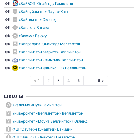
ФК
«ВайБОП Юнайтед» Гамильтон
ФК
«Вайнуйомата» Лауэр-Хатт
ФК
«Вайтемата» Окленд
ФК
«Ванака» Ванака
ФК
«Ваюку» Ваюку
ФК
«Вейрарапа Юнайтед» Мастертон
ФК
«Веллингтон Марист» Веллингтон
ФК
«Веллингтон Олимпик» Веллингтон
ФК
«Веллингтон Финикс - 2» Веллингтон
1
2
3
4
5
...
9
ШКОЛЫ
Академия «Оул» Гамильтон
Университет «Веллингтон» Веллингтон
Университет «Моунт Веллингтон» Окленд
ФШ «Саутерн Юнайтед» Данидин
ФШ «ВайБОП Юнайтед» Гамильтон