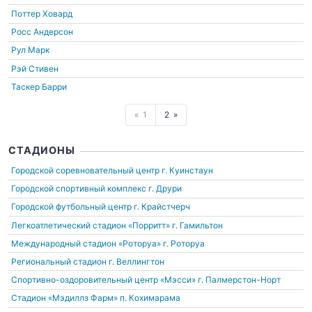
Поттер Ховард
Росс Андерсон
Рул Марк
Рэй Стивен
Таскер Барри
1
2
СТАДИОНЫ
Городской соревновательный центр
г. Куинстаун
Городской спортивный комплекс
г. Друри
Городской футбольный центр
г. Крайстчерч
Легкоатлетический стадион «Порритт»
г. Гамильтон
Международный стадион «Роторуа»
г. Роторуа
Региональный стадион
г. Веллингтон
Спортивно-оздоровительный центр «Мэсси»
г. Палмерстон-Норт
Стадион «Мэдиллз Фарм»
п. Кохимарама