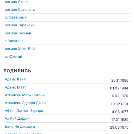
регион Отаго
регион Саутленд
о. Северный
регион Таранаки
регион Тасман
г. Уакатане
регион Хокс-Бей
о. Южный
РОДИЛИСЬ
Адамс Кайл
20.11.1996
Адамс Мэтт
01.02.1984
Аткинсон Марк Энтони
16.02.1970
Аткинсон Эдвард Джон
19.02.1891
Афтон Данкан Эдвард
14.06.1977
Ах Куй Дэррин
17.01.1989
Банс Че Джошуа
29.08.1975