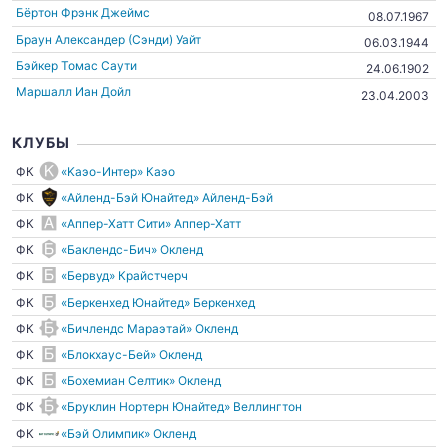
Бёртон Фрэнк Джеймс
08.07.1967
Браун Александер (Сэнди) Уайт
06.03.1944
Бэйкер Томас Саути
24.06.1902
Маршалл Иан Дойл
23.04.2003
КЛУБЫ
ФК
«Kaэo-Интер» Каэо
ФК
«Айленд-Бэй Юнайтед» Айленд-Бэй
ФК
«Аппер-Хатт Сити» Аппер-Хатт
ФК
«Баклендс-Бич» Окленд
ФК
«Бервуд» Крайстчерч
ФК
«Беркенхед Юнайтед» Беркенхед
ФК
«Бичлендс Мараэтай» Окленд
ФК
«Блокхаус-Бей» Окленд
ФК
«Бохемиан Селтик» Окленд
ФК
«Бруклин Нортерн Юнайтед» Веллингтон
ФК
«Бэй Олимпик» Окленд