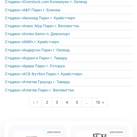
Стадион «Overstock.com Колизеум»
г. Окленд
Стадион «А&П Парк»
г. Бленем
Стадион «Авонхед Парк»
г. Крайстчерч
Стадион «Алекс Мур Парк»
г. Веллингтон
Стадион «Аллен Хилл»
п. Девонпорт
Стадион «АМИ»
г. Крайстчерч
Стадион «Андерсон Парк»
г. Окленд
Стадион «Аоранги Парк»
г. Тимару
Стадион «Арава Парк»
г. Роторуа
Стадион «АСБ Футбол Парк»
г. Крайстчерч
Стадион «Атлетик Граунд»
г. Тимару
Стадион «Атлетик Парк»
г. Веллингтон
1
2
3
4
5
...
10
реклама
реклама