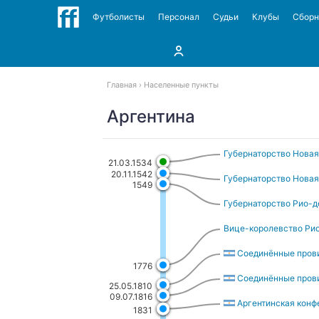
Футболисты
Персонал
Судьи
Клубы
Сбор
Главная
Населенные пункты
Аргентина
Губернаторство Новая
21.03.1534
20.11.1542
Губернаторство Новая
1549
Губернаторство Рио-д
Вице-королевство Ри
Соединённые пров
1776
Соединённые пров
25.05.1810
09.07.1816
Аргентинская конф
1831