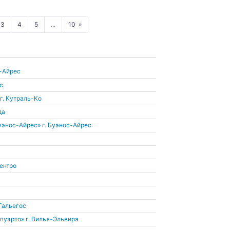
3
4
5
...
10
с-Айрес
с
г. Кутраль-Ко
да
уэнос-Айрес»
г. Буэнос-Айрес
ентро
-Гальегос
опуэрто»
г. Вилья-Эльвира