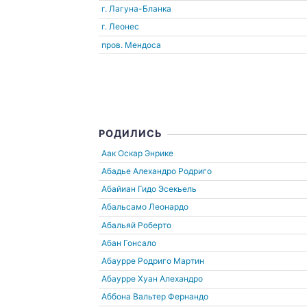
г. Лагуна-Бланка
г. Леонес
пров. Мендоса
РОДИЛИСЬ
Аак Оскар Энрике
Абадье Алехандро Родриго
Абайиан Гидо Эсекьель
Абальсамо Леонардо
Абальяй Роберто
Абан Гонсало
Абаурре Родриго Мартин
Абаурре Хуан Алехандро
Аббона Вальтер Фернандо