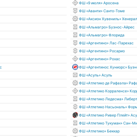
ФШ «9 июля» Аросена
ФШ «Аванти» Санто-Томе
ФШ «Аксион Хувениль» Хенера
ФШ «Альмагро» Буэнос-Айрес
ФШ «Альмагро» Флорида
ФШ «Аргентино» Лас-Парехас
ФШ «Аргентино» Росарио
ФШ «Аргентино» Рохас
с
ФШ «Аргентинос Хуниорс» Буэ
ФШ «Асуль» Асуль
ФШ «Атлетико де Рафаэла» Раф
ФШ «Атлетико Корраленсе» Кор
ФШ «Атлетико Ледесма» Либер
ФШ «Атлетико Насьональ» Фор
ФШ «Атлетико Ривер Плейт» Ас
ФШ «Атлетико Тукуман» Сан-М
ФШ «Атлетико» Беккар