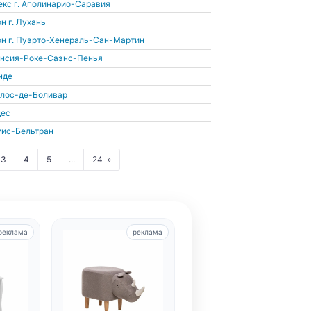
екс
г. Аполинарио-Саравия
он
г. Лухань
он
г. Пуэрто-Хенераль-Сан-Мартин
енсия-Роке-Саэнс-Пенья
нде
рлос-де-Боливар
дес
уис-Бельтран
3
4
5
...
24
реклама
реклама