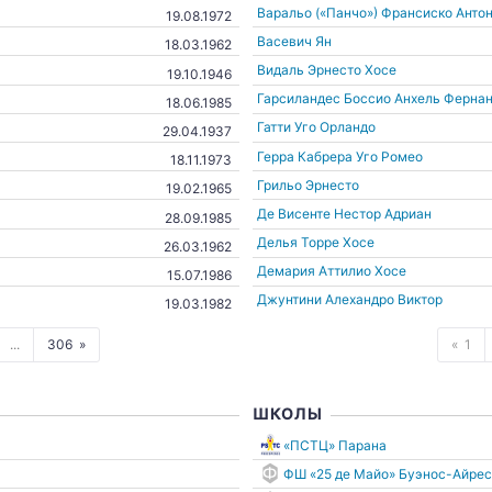
Варальо («Панчо») Франсиско Анто
19.08.1972
Васевич Ян
18.03.1962
Видаль Эрнесто Хосе
19.10.1946
Гарсиландес Боссио Анхель Ферна
18.06.1985
Гатти Уго Орландо
29.04.1937
Герра Кабрера Уго Ромео
18.11.1973
Грильо Эрнесто
19.02.1965
Де Висенте Нестор Адриан
28.09.1985
Делья Торре Хосе
26.03.1962
Демария Аттилио Хосе
15.07.1986
Джунтини Алехандро Виктор
19.03.1982
...
306
1
ШКОЛЫ
«ПСТЦ» Парана
ФШ «25 де Майо» Буэнос-Айрес