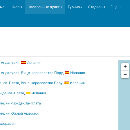
ные
Школы
Населенные пункты
Турниры
Стадионы
Еще
 Андалусия
,
Испания
+
 Андалусия
,
Вице-королевство Перу
,
Испания
−
е-ла-Плата
,
Вице-королевство Перу
,
Испания
о-де-ла-Плата
,
Испания
инции Рио-де-Ла-Плата
инции Южной Америки
едерация