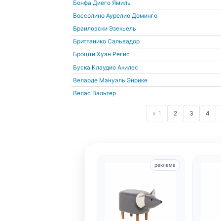
Бонфа Диего Ямиль
Боссолино Аурелио Доминго
Браиловски Эзекьель
Бриттанико Сальвадор
Броцци Хуан Регис
Буска Клаудио Акилес
Веларде Мануэль Энрике
Велас Вальтер
1
2
3
4
реклама