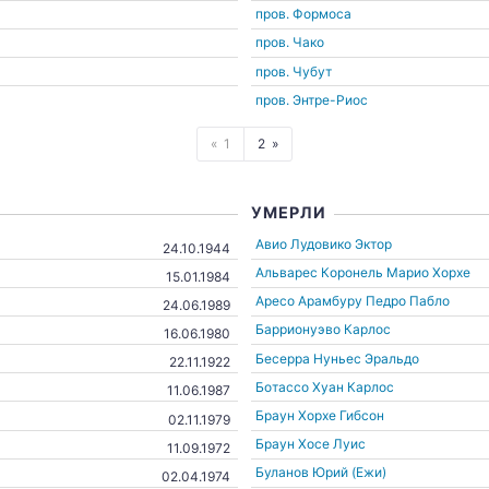
пров. Формоса
пров. Чако
пров. Чубут
пров. Энтре-Риос
1
2
УМЕРЛИ
Авио Лудовико Эктор
24.10.1944
Альварес Коронель Марио Хорхе
15.01.1984
Аресо Арамбуру Педро Пабло
24.06.1989
Баррионуэво Карлос
16.06.1980
Бесерра Нуньес Эральдо
22.11.1922
Ботассо Хуан Карлос
11.06.1987
Браун Хорхе Гибсон
02.11.1979
Браун Хосе Луис
11.09.1972
Буланов Юрий (Ежи)
02.04.1974