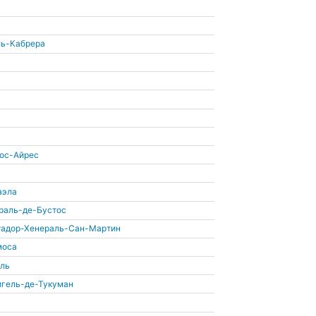
ль-Кабрера
нос-Айрес
аэла
раль-де-Бустос
тадор-Хенераль-Сан-Мартин
моса
уль
игель-де-Тукуман