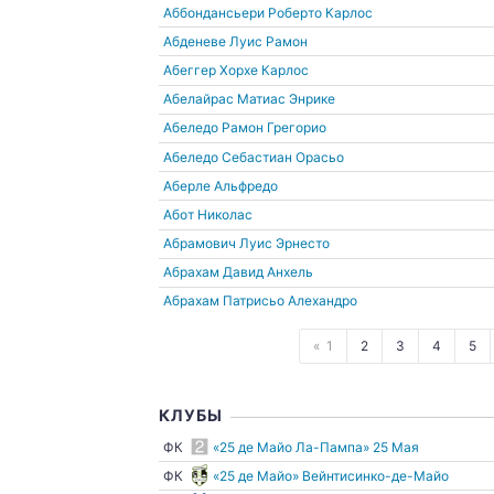
Аббондансьери Роберто Карлос
Абденеве Луис Рамон
Абеггер Хорхе Карлос
Абелайрас Матиас Энрике
Абеледо Рамон Грегорио
Абеледо Себастиан Орасьо
Аберле Альфредо
Абот Николас
Абрамович Луис Эрнесто
Абрахам Давид Анхель
Абрахам Патрисьо Алехандро
1
2
3
4
5
КЛУБЫ
ФК
«25 де Майо Ла-Пампа» 25 Мая
ФК
«25 де Майо» Вейнтисинко-де-Майо