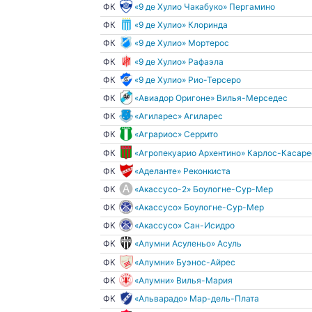
ФК
«9 де Хулио Чакабуко» Пергамино
ФК
«9 де Хулио» Клоринда
ФК
«9 де Хулио» Мортерос
ФК
«9 де Хулио» Рафаэла
ФК
«9 де Хулио» Рио-Терсеро
ФК
«Авиадор Оригоне» Вилья-Мерседес
ФК
«Агиларес» Агиларес
ФК
«Аграриос» Серрито
ФК
«Агропекуарио Архентино» Карлос-Касаре
ФК
«Аделанте» Реконкиста
ФК
«Акассусо-2» Боулогне-Сур-Мер
ФК
«Акассусо» Боулогне-Сур-Мер
ФК
«Акассусо» Сан-Исидро
ФК
«Алумни Асуленьо» Асуль
ФК
«Алумни» Буэнос-Айрес
ФК
«Алумни» Вилья-Мария
ФК
«Альварадо» Мар-дель-Плата