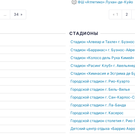
ФШ «Атлетико» Лухан-де-Куйо
...
34
1
2
СТАДИОНЫ
Cтадион «Алвеар и Тахле»
г. Буэно
Cтадион «Барракас»
г. Буэнос-Айре
Cтадион «Колосо дель Рука Кимей»
Cтадион «Расинг Клуб»
г. Авельяне
Cтадион «Химнасия и Эсгрима де Б
Городской стадион
г. Рио-Куарто
Городской стадион
г. Бель-Вилье
Городской стадион
г. Сан-Карлос-С
Городской стадион
г. Ла-Банда
Городской стадион
г. Касерос
Городской стадион столетия
г. Рио
Детский центр отдыха «Баррио Аэр