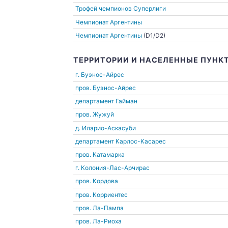
Трофей чемпионов Суперлиги
Чемпионат Аргентины
Чемпионат Аргентины
(D1/D2)
ТЕРРИТОРИИ И НАСЕЛЕННЫЕ ПУНК
г. Буэнос-Айрес
пров. Буэнос-Айрес
департамент Гайман
пров. Жужуй
д. Иларио-Аскасуби
департамент Карлос-Касарес
пров. Катамарка
г. Колония-Лас-Арчирас
пров. Кордова
пров. Корриентес
пров. Ла-Пампа
пров. Ла-Риоха