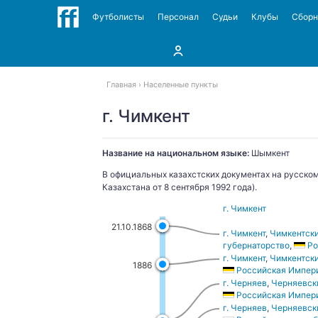
Футболисты
Персонал
Судьи
Клубы
Сбор
Главная
Населенные пункты
г. Чимкент
Название на национальном языке:
Шымкент
В официальных казахстских документах на русском
Казахстана от 8 сентября 1992 года).
г. Чимкент
21.10.1868
г. Чимкент
,
Чимкентски
губернаторство
,
Ро
г. Чимкент
,
Чимкентски
1886
Российская Импер
г. Черняев
,
Черняевски
Российская Импер
г. Черняев
,
Черняевски