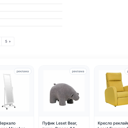
5
реклама
реклама
 Зеркало
Пуфик Leset Bear,
Кресло реклай