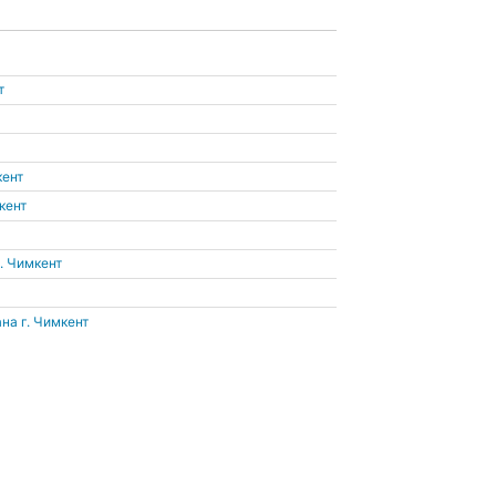
т
кент
кент
г. Чимкент
ана
г. Чимкент