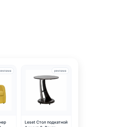
реклама
реклама
нер
Leset Стол подкатной