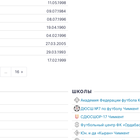
11.05.1998
09.07.1984
08.07.1996
19.04.1960
04.02.1996
27.03.2005
29.03.1993
17.02.1999
...
16
ШКОЛЫ
Академия Федерации футбола К
ДЮСШ №7 по футболу Чимкент
СДЮСШОР-17 Чимкент
Футбольный центр ФК «Ордаба
Юн. к-да «Кыран» Чимкент