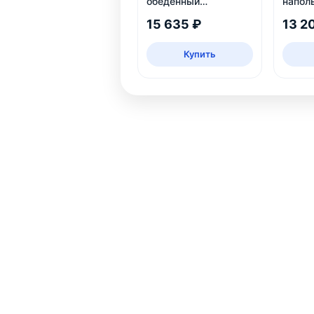
обеденный
напол
раздвижной Мидел
белое
15 635 ₽
13 2
Купить