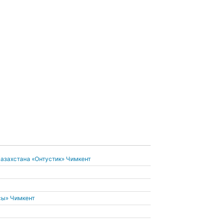
азахстана «Онтустик» Чимкент
сы» Чимкент