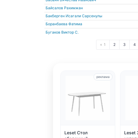
Байсалов Рахимжан
Бакберген Исагали Сарсенулы
Боранбаева Фатима
Бугаков Виктор С.
1
2
3
4
реклама
Leset Стол
Leset