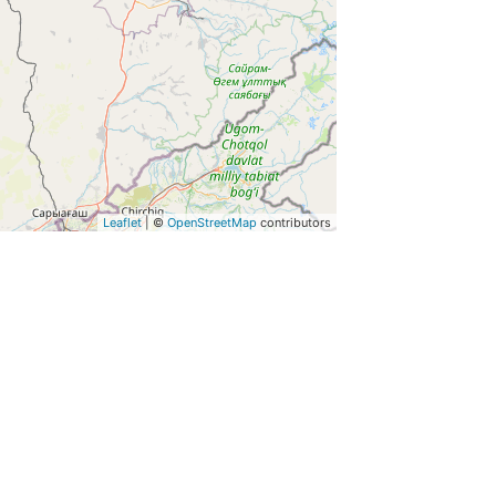
Leaflet
| ©
OpenStreetMap
contributors