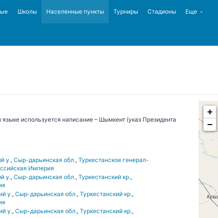
ные
Школы
Населенные пункты
Турниры
Стадионы
Еще
+
 языке используется написание – Шымкент (указ Президента
−
й у.
,
Сыр-дарьинская обл.
,
Туркестанское генерал-
ссийская Империя
й у.
,
Сыр-дарьинская обл.
,
Туркестанский кр.
,
ия
й у.
,
Сыр-дарьинская обл.
,
Туркестанский кр.
,
ия
й у.
,
Сыр-дарьинская обл.
,
Туркестанский кр.
,