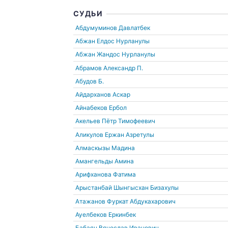
СУДЬИ
Абдумуминов Давлатбек
Абжан Елдос Нурланулы
Абжан Жандос Нурланулы
Абрамов Александр П.
Абудов Б.
Айдарханов Аскар
Айнабеков Ербол
Акельев Пётр Тимофеевич
Аликулов Ержан Азретулы
Алмаскызы Мадина
Амангельды Амина
Арифханова Фатима
Арыстанбай Шынгысхан Бизахулы
Атажанов Фуркат Абдукахарович
Ауелбеков Еркинбек
Бабаян Вячеслав Иванович