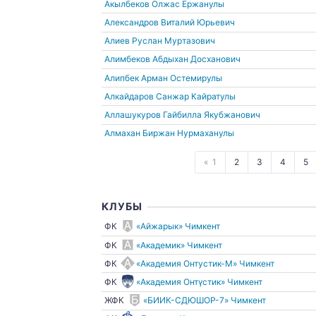
Акылбеков Олжас Ержанулы
Александров Виталий Юрьевич
Алиев Руслан Муртазович
Алимбеков Абдыхан Досханович
Алипбек Арман Остемирулы
Алкайдаров Санжар Кайратулы
Аллашукуров Гайбилла Якубжанович
Алмахан Биржан Нурмаханулы
1
2
3
4
5
КЛУБЫ
ФК
«Айжарык» Чимкент
ФК
«Академик» Чимкент
ФК
«Академия Онтустик-М» Чимкент
ФК
«Академия Онтүстик» Чимкент
ЖФК
«БИИК-СДЮШОР-7» Чимкент