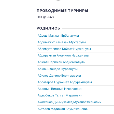
ПРОВОДИМЫЕ ТУРНИРЫ
Нет данных
РОДИЛИСЬ
Абдеш Магжан Ерболатулы
Абдимажит Рамазан Мухтарулы
Абдимуталипов Кайрат Нуржанулы
Абдирахман Аманжол Нуржанулы
Абжал Серижан Абдисамалулы
Абжан Жандос Нурланулы
Абилов Данияр Есенғазыұлы
Абсатаров Нурахмет Абдурахимулы
Авдонин Виталий Николаевич
Адырбеков Талгат Маратович
Ажиханов Динмухамед Муханбетжанович
Айтбаев Мадижан Бауыржанович