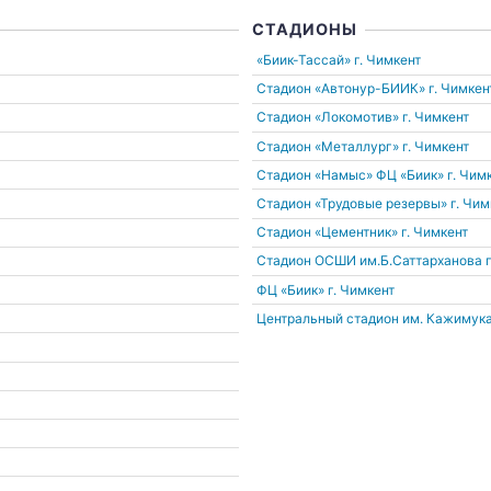
СТАДИОНЫ
«Биик-Тассай»
г. Чимкент
Стадион «Автонур-БИИК»
г. Чимкен
Стадион «Локомотив»
г. Чимкент
Стадион «Металлург»
г. Чимкент
Стадион «Намыс» ФЦ «Биик»
г. Чим
Стадион «Трудовые резервы»
г. Чим
Стадион «Цементник»
г. Чимкент
Стадион ОСШИ им.Б.Саттарханова
ФЦ «Биик»
г. Чимкент
Центральный стадион им. Кажимук