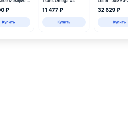
ьное Мэмфис,
ткань Omega 04
Leset Грэмми-
велюр
00 ₽
11 477 ₽
32 629 ₽
Купить
Купить
Купить