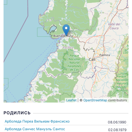
Leaflet
| ©
OpenStreetMap
contributors
РОДИЛИСЬ
Арболеда Переа Вильиам Франсиско
08.06.1990
Арболеда Санчес Мануэль Сантос
02.08.1979