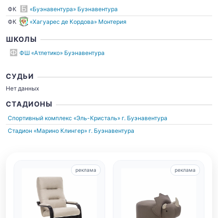
ФК
«Буэнавентура» Буэнавентура
ФК
«Хагуарес де Кордова» Монтерия
ШКОЛЫ
ФШ «Атлетико» Буэнавентура
СУДЬИ
Нет данных
СТАДИОНЫ
Спортивный комплекс «Эль-Кристаль»
г. Буэнавентура
Стадион «Марино Клингер»
г. Буэнавентура
реклама
реклама