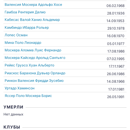
Валенсия Москера Адольфо Хосе
06.02.1968
Гамбоа Рентерия Делио
28.01.1936
Кабесас Валой Ханио Альдемар
14.09.1953
Камбиндо Ибарра Рольер
29.10.1978
Лопес Осман
16.08.1970
Мина Поло Леонардо
05.01.1977
Москера Аломиа Луис Фернандо
17.08.1986
Москера Кайседо Арольд Сантьяго
07.02.1995
Рейес Груэсо Хуан Альберто
17.11.1967
Риаскос Барахона Дувьер Орландо
26.06.1986
Ринкон Валенсия Фредди Эусебио
14.08.1966
Уртадо Хаминсон
17.01.1981
Яссер Поло Москера Борис
26.05.1991
УМЕРЛИ
Нет данных
КЛУБЫ