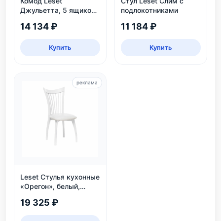
Комод Leset
Стул Leset Слим с
Джульетта, 5 ящиков,
подлокотниками
дуб шампань
14 134 ₽
11 184 ₽
Купить
Купить
реклама
Leset Стулья кухонные
«Орегон», белый,
экокожа
19 325 ₽