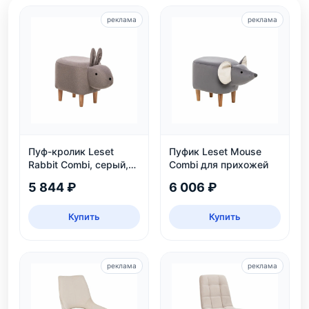
реклама
реклама
Пуф-кролик Leset
Пуфик Leset Mouse
Rabbit Combi, серый,
Combi для прихожей
детский, нагрузка 80
5 844 ₽
6 006 ₽
кг
Купить
Купить
реклама
реклама