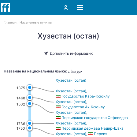
Главная
Населенные пункты
Хузестан (остан)
Дополнить информацию
Название на национальном языке:
خوزستان
Хузестан (остан)
1375
Хузестан (остан)
,
Государство Кара-Коюнлу
1468
Хузестан (остан)
,
1502
Государство Ак-Коюнлу
Хузестан (остан)
,
Персидское государство Сефевидов
Хузестан (остан)
,
1736
Персидская держава Надир-Шаха
1750
Хузестан (остан)
,
Персия