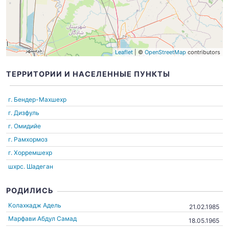
Leaflet
| ©
OpenStreetMap
contributors
ТЕРРИТОРИИ И НАСЕЛЕННЫЕ ПУНКТЫ
г. Бендер-Махшехр
г. Дизфуль
г. Омидийе
г. Рамхормоз
г. Хорремшехр
шхрс. Шадеган
РОДИЛИСЬ
Колахкадж Адель
21.02.1985
Марфави Абдул Самад
18.05.1965