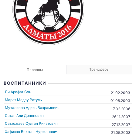
Трансферы
Персоны
ВОСПИТАННИКИ
Ли Арафат Сян
21.02.2003
Марат Медеу Ратулы
01.08.2003
Муталипов Адиль Бахрамович
17.02.2006
Сатан Али Доненович
26.11.2007
Сатхожаев Султан Ринатович
27.12.2007
Хафизов Бекжан Нуржанович
21.05.2008