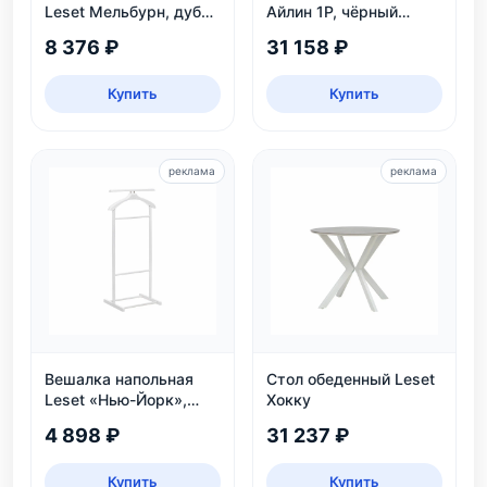
Leset Мельбурн, дуб
Айлин 1Р, чёрный
сонома
мрамор
8 376 ₽
31 158 ₽
Купить
Купить
реклама
реклама
Вешалка напольная
Стол обеденный Leset
Leset «Нью-Йорк»,
Хокку
белая
4 898 ₽
31 237 ₽
Купить
Купить