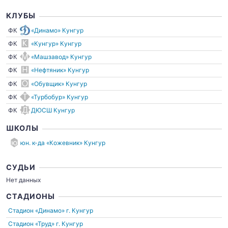
КЛУБЫ
ФК
«Динамо» Кунгур
ФК
«Кунгур» Кунгур
ФК
«Машзавод» Кунгур
ФК
«Нефтяник» Кунгур
ФК
«Обувщик» Кунгур
ФК
«Турбобур» Кунгур
ФК
ДЮСШ Кунгур
ШКОЛЫ
юн. к-да «Кожевник» Кунгур
СУДЬИ
Нет данных
СТАДИОНЫ
Стадион «Динамо»
г. Кунгур
Стадион «Труд»
г. Кунгур