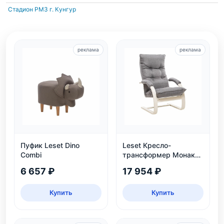
Стадион РМЗ
г. Кунгур
реклама
реклама
Пуфик Leset Dino
Leset Кресло-
Combi
трансформер Монако,
слоновая кость
6 657 ₽
17 954 ₽
Купить
Купить