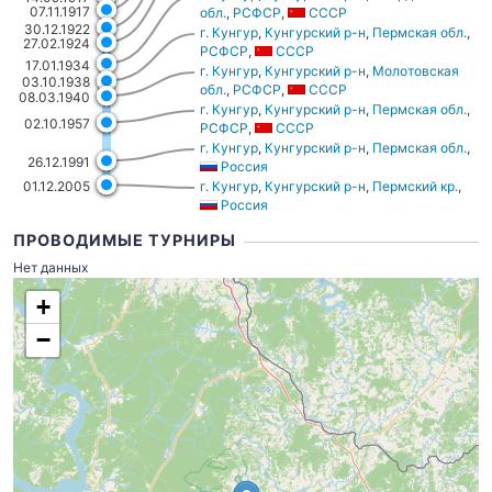
07.11.1917
обл.
,
РСФСР
,
СССР
30.12.1922
г. Кунгур
,
Кунгурский р-н
,
Пермская обл.
,
27.02.1924
РСФСР
,
СССР
17.01.1934
г. Кунгур
,
Кунгурский р-н
,
Молотовская
03.10.1938
обл.
,
РСФСР
,
СССР
08.03.1940
г. Кунгур
,
Кунгурский р-н
,
Пермская обл.
,
02.10.1957
РСФСР
,
СССР
г. Кунгур
,
Кунгурский р-н
,
Пермская обл.
,
26.12.1991
Россия
г. Кунгур
,
Кунгурский р-н
,
Пермский кр.
,
01.12.2005
Россия
ПРОВОДИМЫЕ ТУРНИРЫ
Нет данных
+
−