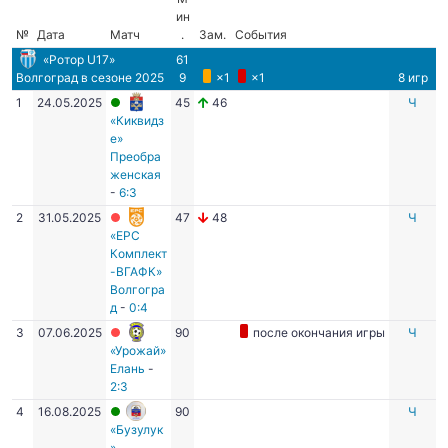
ин
№
Дата
Матч
.
Зам.
События
«Ротор U17»
61
Волгоград
в сезоне 2025
9
×1
×1
8 игр
1
24.05.2025
45
46
Ч
«Киквидз
е»
Преобра
женская
-
6:3
2
31.05.2025
47
48
Ч
«ЕРС
Комплект
-ВГАФК»
Волгогра
д
-
0:4
3
07.06.2025
90
после окончания игры
Ч
«Урожай»
Елань
-
2:3
4
16.08.2025
90
Ч
«Бузулук
»