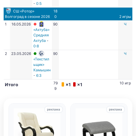
-
0:5
СШ «Ротор»
18
Волгоград
в сезоне 2026
0
2 игры
1
16.05.2026
90
Ч
«Ахтуба»
Средняя
Ахтуба
-
0:8
2
23.05.2026
90
Ч
«Текстил
ьщик»
Камышин
-
6:3
79
10 игр
Итого
×1
×1
9
реклама
реклама