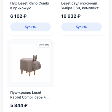
Пуф Leset Rhino Combi
Leset стул кухонный
в прихожую
Умбра 360, комплект
2 шт
6 102 ₽
16 632 ₽
Купить
Купить
реклама
Пуф-кролик Leset
Rabbit Combi, серый,
детский, нагрузка 80
5 844 ₽
кг