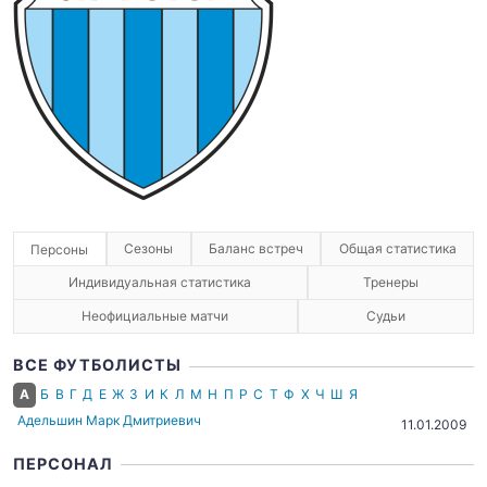
Сезоны
Баланс встреч
Общая статистика
Персоны
Индивидуальная статистика
Тренеры
Неофициальные матчи
Судьи
ВСЕ ФУТБОЛИСТЫ
А
Б
В
Г
Д
Е
Ж
З
И
К
Л
М
Н
П
Р
С
Т
Ф
Х
Ч
Ш
Я
Адельшин Марк Дмитриевич
11.01.2009
ПЕРСОНАЛ