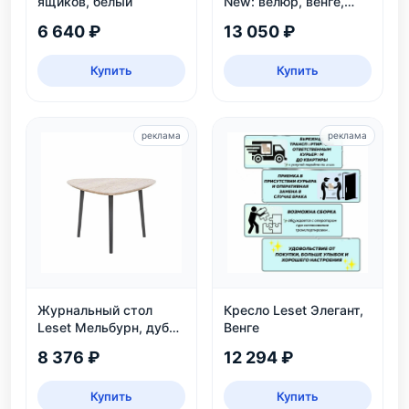
ящиков, белый
New: велюр, венге,
угол наклона 110°,
6 640 ₽
13 050 ₽
нагрузка 120 кг
Купить
Купить
реклама
реклама
Журнальный стол
Кресло Leset Элегант,
Leset Мельбурн, дуб
Венге
сонома
8 376 ₽
12 294 ₽
Купить
Купить