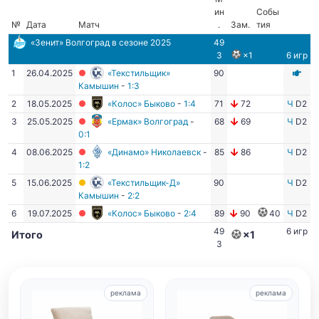
ин
Собы
№
Дата
Матч
.
Зам.
тия
«Зенит» Волгоград
в сезоне 2025
49
3
×1
6 игр
1
26.04.2025
«Текстильщик»
90
Камышин
-
1:3
2
18.05.2025
«Колос» Быково
-
1:4
71
72
Ч
D2
3
25.05.2025
«Ермак» Волгоград
-
68
69
Ч
D2
0:1
4
08.06.2025
«Динамо» Николаевск
-
85
86
Ч
D2
1:2
5
15.06.2025
«Текстильщик-Д»
90
Ч
D2
Камышин
-
2:2
6
19.07.2025
«Колос» Быково
-
2:4
89
90
40
Ч
D2
49
6 игр
Итого
×1
3
реклама
реклама