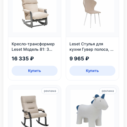
Кресло-трансформер
Leset Стулья для
Leset Модель 81: 3
кухни Гувер полоса, 2
положения, велюр,
шт.
16 335 ₽
9 965 ₽
нагрузка 130 кг
Купить
Купить
реклама
реклама