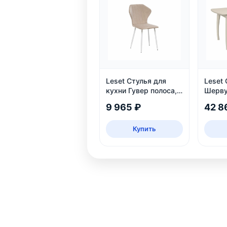
Leset Стулья для
Leset
кухни Гувер полоса,
Шерву
2 шт.
раздв
9 965 ₽
42 8
Купить