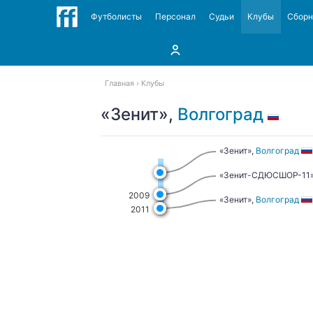
Футболисты
Персонал
Судьи
Клубы
Сбор
Главная
Клубы
«Зенит»,
Волгоград
«Зенит»,
Волгоград
«Зенит-СДЮCШОР-11
2009
«Зенит»,
Волгоград
2011