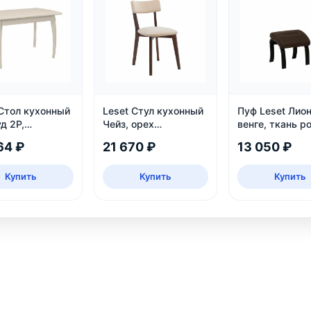
 Стол кухонный
Leset Стул кухонный
Пуф Leset Лион
д 2Р,
Чейз, орех
венге, ткань р
ижной
шоколадный
64 ₽
21 670 ₽
13 050 ₽
Купить
Купить
Купить