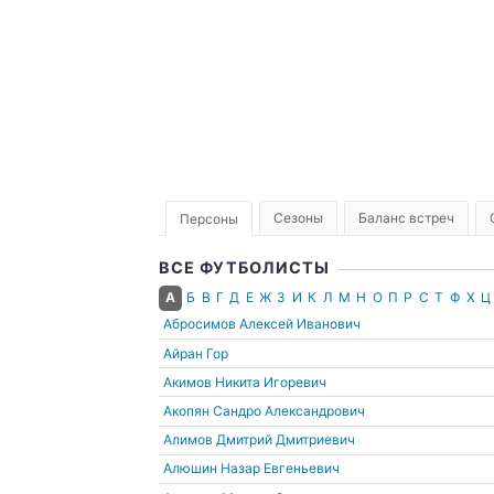
2017
Сезоны
Баланс встреч
Персоны
ВСЕ ФУТБОЛИСТЫ
А
Б
В
Г
Д
Е
Ж
З
И
К
Л
М
Н
О
П
Р
С
Т
Ф
Х
Ц
Абросимов Алексей Иванович
Айран Гор
Акимов Никита Игоревич
Акопян Сандро Александрович
Алимов Дмитрий Дмитриевич
Алюшин Назар Евгеньевич