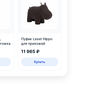
,
Пуфик Leset Hippo
огожка
для прихожей
11 965 ₽
Купить