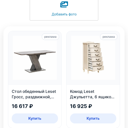
Добавить фото
реклама
реклама
Стол обеденный Leset
Комод Leset
Гросс, раздвижной,
Джульетта, 6 ящиков,
темно-серый, на 6
дуб шампань
16 617 ₽
16 925 ₽
персон
Купить
Купить