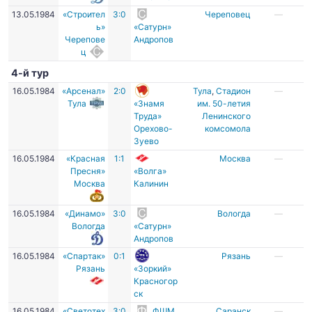
13.05.1984
«Строител
3:0
Череповец
—
ь»
«Сатурн»
Черепове
Андропов
ц
4-й тур
16.05.1984
«Арсенал»
2:0
Тула
,
Стадион
—
Тула
«Знамя
им. 50-летия
Труда»
Ленинского
Орехово-
комсомола
Зуево
16.05.1984
«Красная
1:1
Москва
—
Пресня»
«Волга»
Москва
Калинин
16.05.1984
«Динамо»
3:0
Вологда
—
Вологда
«Сатурн»
Андропов
16.05.1984
«Спартак»
0:1
Рязань
—
Рязань
«Зоркий»
Красногор
ск
16.05.1984
«Светотех
3:0
ФШМ
Саранск
—