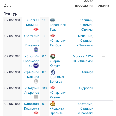
Место
Дата
проведения
Анализ
1-й тур
02.05.1984
«Волга»
1:0
Калинин
,
—
Калинин
«Арсенал»
Стадион
Тула
«Химик»
02.05.1984
«Волжани
1:3
Кинешма
,
—
н»
«Спартак»
Стадион
Кинешма
Тамбов
«Поликор»
02.05.1984
«Зоркий»
0:1
Москва
,
МСА
—
Красногор
«Заря»
ЦС «Динамо»
ск
Калуга
02.05.1984
«Динамо»
0:1
Кашира
—
Кашира
«Динамо»
Вологда
02.05.1984
«Сатурн»
0:0
Андропов
—
Андропов
«Спартак»
Рязань
02.05.1984
«Спартак»
0:1
Кострома
,
—
Кострома
«Красная
Стадион
Пресня»
«Спартак»