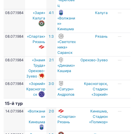
ц
08.07.1984
«Заря»
4:1
Калуга
—
Калуга
«Волжани
н»
Кинешма
08.07.1984
«Спартак»
1:3
Рязань
—
Рязань
«Светотех
ника»
Саранск
08.07.1984
«Знамя
2:1
Орехово-Зуево
—
Труда»
«Динамо»
Орехово-
Кашира
Зуево
08.07.1984
«Зоркий»
3:0
Красногорск
,
—
Красногор
«Сатурн»
Стадион
ск
Андропов
«Зоркий»
15-й тур
14.07.1984
«Волжани
2:0
Кинешма
,
—
н»
«Спартак»
Стадион
Кинешма
Рязань
«Поликор»