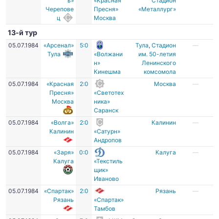
ь»
«Красная
Стадион
Черепове
Пресня»
«Металлург»
ц
Москва
13-й тур
05.07.1984
«Арсенал»
5:0
Тула
,
Стадион
—
Тула
«Волжани
им. 50-летия
н»
Ленинского
Кинешма
комсомола
05.07.1984
«Красная
2:0
Москва
—
Пресня»
«Светотех
Москва
ника»
Саранск
05.07.1984
«Волга»
2:0
Калинин
—
Калинин
«Сатурн»
Андропов
05.07.1984
«Заря»
0:0
Калуга
—
Калуга
«Текстиль
щик»
Иваново
05.07.1984
«Спартак»
2:0
Рязань
—
Рязань
«Спартак»
Тамбов