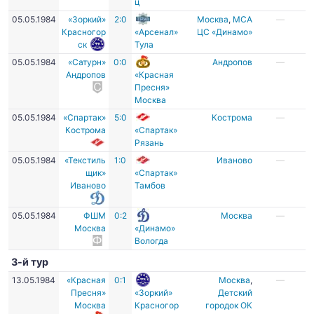
ц
05.05.1984
«Зоркий»
2:0
Москва
,
МСА
—
Красногор
«Арсенал»
ЦС «Динамо»
ск
Тула
05.05.1984
«Сатурн»
0:0
Андропов
—
Андропов
«Красная
Пресня»
Москва
05.05.1984
«Спартак»
5:0
Кострома
—
Кострома
«Спартак»
Рязань
05.05.1984
«Текстиль
1:0
Иваново
—
щик»
«Спартак»
Иваново
Тамбов
05.05.1984
ФШМ
0:2
Москва
—
Москва
«Динамо»
Вологда
3-й тур
13.05.1984
«Красная
0:1
Москва
,
—
Пресня»
«Зоркий»
Детский
Москва
Красногор
городок ОК