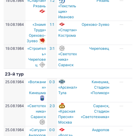
19.08.1984
«Спартак»
1:2
Рязань
—
Рязань
«Текстиль
щик»
Иваново
19.08.1984
«Знамя
1:1
Орехово-Зуево
—
Труда»
«Спартак»
Орехово-
Кострома
Зуево
19.08.1984
«Строител
3:1
Череповец
—
ь»
«Светотех
Черепове
ника»
ц
Саранск
23-й тур
25.08.1984
«Волжани
0:3
Кинешма
,
—
н»
«Арсенал»
Стадион
Кинешма
Тула
«Поликор»
25.08.1984
«Светотех
2:3
Саранск
,
—
ника»
«Красная
Стадион
Саранск
Пресня»
«Светотехника»
Москва
25.08.1984
«Сатурн»
0:0
Андропов
—
Андропов
«Волга»