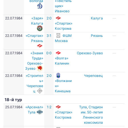
Вологда
«Текстиль
щик»
Иваново
22.07.1984
«Заря»
2:0
Калуга
—
Калуга
«Спартак»
Кострома
22.07.1984
«Спартак»
3:1
ФШМ
Рязань
—
Рязань
Москва
22.07.1984
«Знамя
0:0
Орехово-Зуево
—
Труда»
«Волга»
Орехово-
Калинин
Зуево
22.07.1984
«Строител
2:0
Череповец
—
ь»
«Волжани
Черепове
н»
ц
Кинешма
18-й тур
25.07.1984
«Арсенал»
1:2
Тула
,
Стадион
—
Тула
«Спартак»
им. 50-летия
Кострома
Ленинского
комсомола