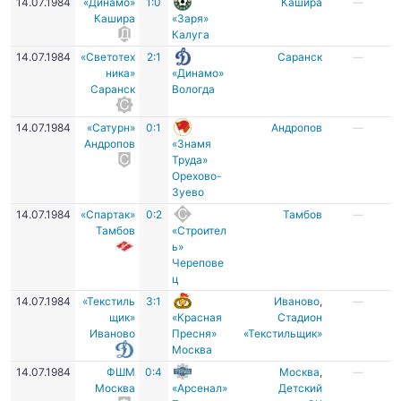
14.07.1984
«Динамо»
1:0
Кашира
—
Кашира
«Заря»
Калуга
14.07.1984
«Светотех
2:1
Саранск
—
ника»
«Динамо»
Саранск
Вологда
14.07.1984
«Сатурн»
0:1
Андропов
—
Андропов
«Знамя
Труда»
Орехово-
Зуево
14.07.1984
«Спартак»
0:2
Тамбов
—
Тамбов
«Строител
ь»
Черепове
ц
14.07.1984
«Текстиль
3:1
Иваново
,
—
щик»
«Красная
Стадион
Иваново
Пресня»
«Текстильщик»
Москва
14.07.1984
ФШМ
0:4
Москва
,
—
Москва
«Арсенал»
Детский