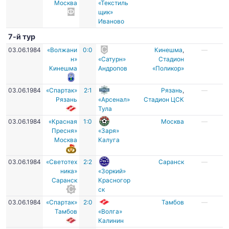
Москва
«Текстиль
щик»
Иваново
7-й тур
03.06.1984
«Волжани
0:0
Кинешма
,
—
н»
«Сатурн»
Стадион
Кинешма
Андропов
«Поликор»
03.06.1984
«Спартак»
2:1
Рязань
,
—
Рязань
«Арсенал»
Стадион ЦСК
Тула
03.06.1984
«Красная
1:0
Москва
—
Пресня»
«Заря»
Москва
Калуга
03.06.1984
«Светотех
2:2
Саранск
—
ника»
«Зоркий»
Саранск
Красногор
ск
03.06.1984
«Спартак»
2:0
Тамбов
—
Тамбов
«Волга»
Калинин