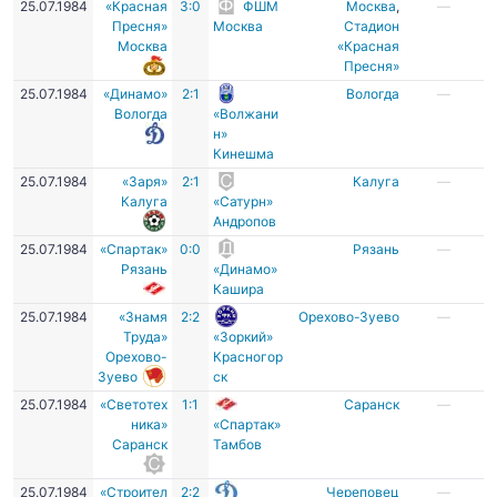
25.07.1984
«Красная
3:0
ФШМ
Москва
,
—
Пресня»
Москва
Стадион
Москва
«Красная
Пресня»
25.07.1984
«Динамо»
2:1
Вологда
—
Вологда
«Волжани
н»
Кинешма
25.07.1984
«Заря»
2:1
Калуга
—
Калуга
«Сатурн»
Андропов
25.07.1984
«Спартак»
0:0
Рязань
—
Рязань
«Динамо»
Кашира
25.07.1984
«Знамя
2:2
Орехово-Зуево
—
Труда»
«Зоркий»
Орехово-
Красногор
Зуево
ск
25.07.1984
«Светотех
1:1
Саранск
—
ника»
«Спартак»
Саранск
Тамбов
25.07.1984
«Строител
2:2
Череповец
—