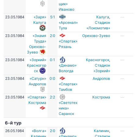
щик»
Иваново
23.05.1984
«Заря»
5:1
Калуга
,
—
Калуга
«Арсенал»
Стадион
Тула
«Локомотив»
23.05.1984
«Знамя
2:0
Орехово-Зуево
—
Труда»
«Спартак»
Орехово-
Рязань
Зуево
23.05.1984
«Зоркий»
0:1
Красногорск
,
—
Красногор
«Динамо»
Стадион
ск
Вологда
«Зоркий»
23.05.1984
«Сатурн»
0:0
Андропов
—
Андропов
«Спартак»
Тамбов
23.05.1984
«Спартак»
2:2
Кострома
—
Кострома
«Светотех
ника»
Саранск
6-й тур
26.05.1984
«Волга»
2:0
Калинин
,
—
Калинин
«Динамо»
Стадион