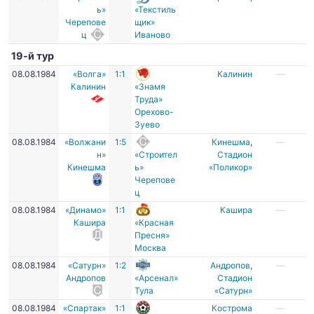
ь»
«Текстиль
Черепове
щик»
ц
Иваново
19-й тур
08.08.1984
«Волга»
1:1
Калинин
—
Калинин
«Знамя
Труда»
Орехово-
Зуево
08.08.1984
«Волжани
1:5
Кинешма
,
—
н»
«Строител
Стадион
Кинешма
ь»
«Поликор»
Черепове
ц
08.08.1984
«Динамо»
1:1
Кашира
—
Кашира
«Красная
Пресня»
Москва
08.08.1984
«Сатурн»
1:2
Андропов
,
—
Андропов
«Арсенал»
Стадион
Тула
«Сатурн»
08.08.1984
«Спартак»
1:1
Кострома
—