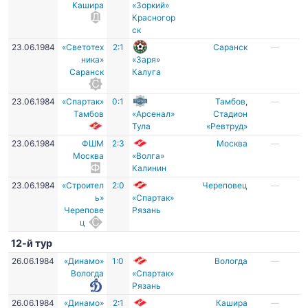
Кашира
«Зоркий»
Красногор
ск
23.06.1984
«Светотех
2:1
Саранск
—
ника»
«Заря»
Саранск
Калуга
23.06.1984
«Спартак»
0:1
Тамбов
,
—
Тамбов
«Арсенал»
Стадион
Тула
«Ревтруд»
23.06.1984
ФШМ
2:3
Москва
—
Москва
«Волга»
Калинин
23.06.1984
«Строител
2:0
Череповец
—
ь»
«Спартак»
Черепове
Рязань
ц
12-й тур
26.06.1984
«Динамо»
1:0
Вологда
—
Вологда
«Спартак»
Рязань
26.06.1984
«Динамо»
2:1
Кашира
—