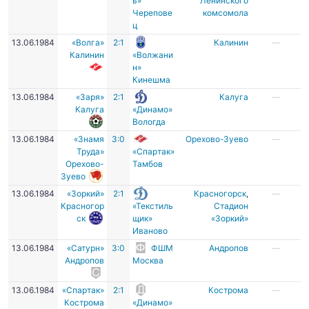
ь»
Ленинского
Черепове
комсомола
ц
13.06.1984
«Волга»
2:1
Калинин
—
Калинин
«Волжани
н»
Кинешма
13.06.1984
«Заря»
2:1
Калуга
—
Калуга
«Динамо»
Вологда
13.06.1984
«Знамя
3:0
Орехово-Зуево
—
Труда»
«Спартак»
Орехово-
Тамбов
Зуево
13.06.1984
«Зоркий»
2:1
Красногорск
,
—
Красногор
«Текстиль
Стадион
ск
щик»
«Зоркий»
Иваново
13.06.1984
«Сатурн»
3:0
ФШМ
Андропов
—
Андропов
Москва
13.06.1984
«Спартак»
2:1
Кострома
—
Кострома
«Динамо»