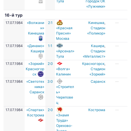
Тула
городок ОК
«Лужники»
16-й тур
17.07.1984
«Волжани
2:1
Кинешма
,
—
н»
«Красная
Стадион
Кинешма
Пресня»
«Поликор»
Москва
17.07.1984
«Динамо»
1:1
Кашира
,
—
Кашира
«Арсенал»
Стадион
Тула
«Металлист»
17.07.1984
«Зоркий»
2:0
Красногорск
,
—
Красногор
«Волга»
Стадион
ск
Калинин
«Зоркий»
17.07.1984
«Светотех
3:0
Саранск
—
ника»
«Строител
Саранск
ь»
Черепове
ц
17.07.1984
«Спартак»
2:0
Кострома
—
Кострома
«Знамя
Труда»
Орехово-
Зуево