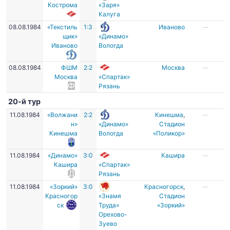
Кострома
«Заря»
Калуга
08.08.1984
«Текстиль
1:3
Иваново
—
щик»
«Динамо»
Иваново
Вологда
08.08.1984
ФШМ
2:2
Москва
—
Москва
«Спартак»
Рязань
20-й тур
11.08.1984
«Волжани
2:2
Кинешма
,
—
н»
«Динамо»
Стадион
Кинешма
Вологда
«Поликор»
11.08.1984
«Динамо»
3:0
Кашира
—
Кашира
«Спартак»
Рязань
11.08.1984
«Зоркий»
3:0
Красногорск
,
—
Красногор
«Знамя
Стадион
ск
Труда»
«Зоркий»
Орехово-
Зуево