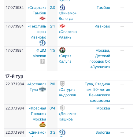
17.07.1984
«Спартак»
2:0
Тамбов
—
Тамбов
«Динамо»
Вологда
17.07.1984
«Текстиль
2:1
Иваново
—
щик»
«Спартак»
Иваново
Рязань
17.07.1984
ФШМ
1:5
Москва
,
—
Москва
«Заря»
Детский
Калуга
городок ОК
«Лужники»
17-й тур
22.07.1984
«Арсенал»
2:0
Тула
,
Стадион
—
Тула
«Сатурн»
им. 50-летия
Андропов
Ленинского
комсомола
22.07.1984
«Красная
0:4
Москва
—
Пресня»
«Динамо»
Москва
Кашира
22.07.1984
«Динамо»
3:2
Вологда
—