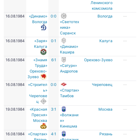
Ленинского
комсомола
16.08.1984
«Динамо»
0:0
Вологда
—
Вологда
«Светотех
ника»
Саранск
16.08.1984
«Заря»
0:1
Калуга
—
Калуга
«Динамо»
Кашира
16.08.1984
«Знамя
6:1
Орехово-Зуево
—
Труда»
«Сатурн»
Орехово-
Андропов
Зуево
16.08.1984
«Строител
0:0
Череповец
—
ь»
«Спартак»
Черепове
Тамбов
ц
19.08.1984
«Красная
3:1
Москва
—
Пресня»
«Волжани
Москва
н»
Кинешма
16.08.1984
«Спартак»
4:1
Рязань
—
Рязань
«Волжани