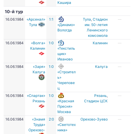
Кашира
10-й тур
16.06.1984
«Арсенал»
1:1
Тула
,
Стадион
—
Тула
«Динамо»
им. 50-летия
Вологда
Ленинского
комсомола
16.06.1984
«Волга»
1:0
Калинин
—
Калинин
«Текстиль
щик»
Иваново
16.06.1984
«Заря»
1:0
Калуга
—
Калуга
«Строител
ь»
Черепове
ц
16.06.1984
«Спартак»
1:0
Рязань
,
—
Рязань
«Красная
Стадион ЦСК
Пресня»
Москва
16.06.1984
«Знамя
2:0
Орехово-Зуево
—
Труда»
«Светотех
Орехово-
ника»