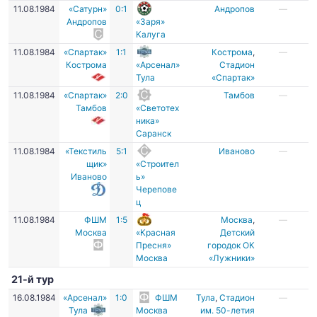
11.08.1984
«Сатурн»
0:1
Андропов
—
Андропов
«Заря»
Калуга
11.08.1984
«Спартак»
1:1
Кострома
,
—
Кострома
«Арсенал»
Стадион
Тула
«Спартак»
11.08.1984
«Спартак»
2:0
Тамбов
—
Тамбов
«Светотех
ника»
Саранск
11.08.1984
«Текстиль
5:1
Иваново
—
щик»
«Строител
Иваново
ь»
Черепове
ц
11.08.1984
ФШМ
1:5
Москва
,
—
Москва
«Красная
Детский
Пресня»
городок ОК
Москва
«Лужники»
21-й тур
16.08.1984
«Арсенал»
1:0
ФШМ
Тула
,
Стадион
—
Тула
Москва
им. 50-летия