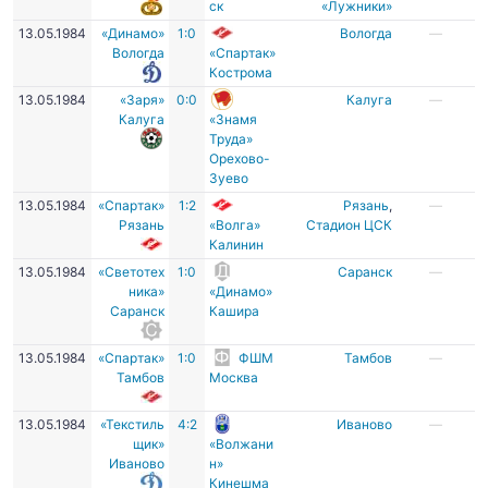
ск
«Лужники»
13.05.1984
«Динамо»
1:0
Вологда
—
Вологда
«Спартак»
Кострома
13.05.1984
«Заря»
0:0
Калуга
—
Калуга
«Знамя
Труда»
Орехово-
Зуево
13.05.1984
«Спартак»
1:2
Рязань
,
—
Рязань
«Волга»
Стадион ЦСК
Калинин
13.05.1984
«Светотех
1:0
Саранск
—
ника»
«Динамо»
Саранск
Кашира
13.05.1984
«Спартак»
1:0
ФШМ
Тамбов
—
Тамбов
Москва
13.05.1984
«Текстиль
4:2
Иваново
—
щик»
«Волжани
Иваново
н»
Кинешма