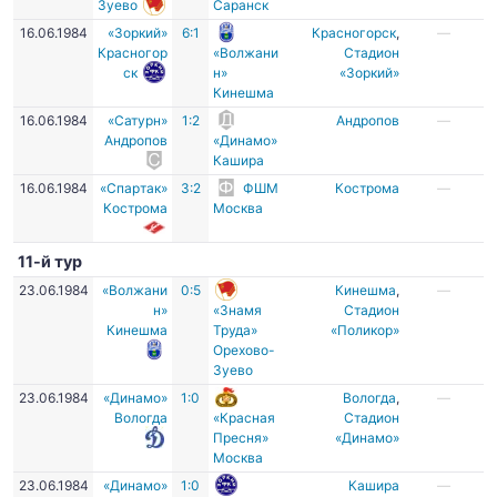
Зуево
Саранск
16.06.1984
«Зоркий»
6:1
Красногорск
,
—
Красногор
«Волжани
Стадион
ск
н»
«Зоркий»
Кинешма
16.06.1984
«Сатурн»
1:2
Андропов
—
Андропов
«Динамо»
Кашира
16.06.1984
«Спартак»
3:2
ФШМ
Кострома
—
Кострома
Москва
11-й тур
23.06.1984
«Волжани
0:5
Кинешма
,
—
н»
«Знамя
Стадион
Кинешма
Труда»
«Поликор»
Орехово-
Зуево
23.06.1984
«Динамо»
1:0
Вологда
,
—
Вологда
«Красная
Стадион
Пресня»
«Динамо»
Москва
23.06.1984
«Динамо»
1:0
Кашира
—