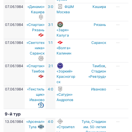
07.06.1984
«Динамо»
3:0
ФШМ
Кашира
—
Кашира
Москва
07.06.1984
«Спартак»
3:1
Рязань
—
Рязань
«Заря»
Калуга
07.06.1984
«Светотех
1:1
Саранск
—
ника»
«Волга»
Саранск
Калинин
07.06.1984
«Спартак»
2:1
Тамбов
,
—
Тамбов
«Зоркий»
Стадион
Красногор
«Ревтруд»
ск
07.06.1984
«Текстиль
4:0
Иваново
—
щик»
«Сатурн»
Иваново
Андропов
9-й тур
13.06.1984
«Арсенал»
4:0
Тула
,
Стадион
—
Тула
«Строител
им. 50-летия