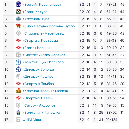
1
«Зоркий» Красногорск
32
21
4
7
73-21
46
2
«Заря» Калуга
32
20
4
8
64-24
44
3
«Арсенал» Тула
32
19
5
8
56-29
43
4
«Знамя Труда» Орехово-Зуево
32
17
9
6
66-28
43
5
«Строитель» Череповец
32
18
6
8
49-33
42
6
«Спартак» Кострома
32
15
10
7
52-33
40
7
«Волга» Калинин
32
16
6
10
39-40
38
8
«Светотехника» Саранск
32
14
9
9
51-35
37
9
«Текстильщик» Иваново
32
16
4
12
59-36
36
10
«Динамо» Вологда
32
14
6
12
38-35
34
11
«Динамо» Кашира
32
13
6
13
41-41
32
12
«Спартак» Тамбов
32
12
5
15
31-46
29
13
«Красная Пресня» Москва
32
11
7
14
41-41
29
14
«Спартак» Рязань
32
10
4
18
33-51
24
15
«Сатурн» Андропов
32
2
11
19
19-56
15
16
«Волжанин» Кинешма
32
4
3
25
33-92
11
17
ФШМ Москва
32
0
1
31
20-124
1