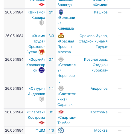
Вологда
«Химик»
26.05.1984
«Динамо»
2:1
Кашира
—
Кашира
«Волжани
н»
Кинешма
26.05.1984
«Знамя
3:3
Орехово-Зуево
,
—
Труда»
«Красная
Стадион «Знамя
Орехово-
Пресня»
Труда»
Зуево
Москва
26.05.1984
«Зоркий»
3:1
Красногорск
,
—
Красногор
«Строител
Стадион
ск
ь»
«Зоркий»
Черепове
ц
26.05.1984
«Сатурн»
1:4
Андропов
—
Андропов
«Светотех
ника»
Саранск
26.05.1984
«Спартак»
3:1
Кострома
—
Кострома
«Спартак»
Тамбов
26.05.1984
ФШМ
1:6
Москва
—