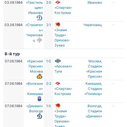
03.06.1984
«Текстиль
2:0
Иваново
—
щик»
«Спартак»
Иваново
Кострома
03.06.1984
«Строител
2:1
Череповец
—
ь»
«Знамя
Черепове
Труда»
ц
Орехово-
Зуево
8-й тур
07.06.1984
«Красная
1:0
Москва
,
—
Пресня»
«Арсенал»
Стадион
Москва
Тула
«Красная
Пресня»
07.06.1984
«Волжани
0:2
Кинешма
,
—
н»
«Спартак»
Стадион
Кинешма
Кострома
«Поликор»
07.06.1984
«Динамо»
1:0
Вологда
,
—
Вологда
«Знамя
Стадион
Труда»
«Динамо»
Орехово-
Зуево