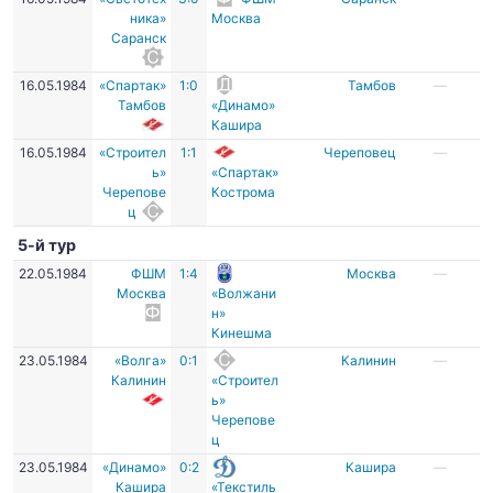
ника»
Москва
Саранск
16.05.1984
«Спартак»
1:0
Тамбов
—
Тамбов
«Динамо»
Кашира
16.05.1984
«Строител
1:1
Череповец
—
ь»
«Спартак»
Черепове
Кострома
ц
5-й тур
22.05.1984
ФШМ
1:4
Москва
—
Москва
«Волжани
н»
Кинешма
23.05.1984
«Волга»
0:1
Калинин
—
Калинин
«Строител
ь»
Черепове
ц
23.05.1984
«Динамо»
0:2
Кашира
—
Кашира
«Текстиль