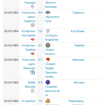
Кашира
«Волга»
Калинин
26.06.1984
«Светотех
4:0
Саранск
—
ника»
«Арсенал»
Саранск
Тула
26.06.1984
«Спартак»
1:0
Кострома
—
Кострома
«Сатурн»
Андропов
26.06.1984
«Спартак»
2:1
Тамбов
—
Тамбов
«Заря»
Калуга
26.06.1984
«Текстиль
0:1
Иваново
—
щик»
«Знамя
Иваново
Труда»
Орехово-
Зуево
26.06.1984
ФШМ
0:5
Москва
—
Москва
«Зоркий»
Красногор
ск
26.06.1984
«Строител
1:0
Череповец
,
—