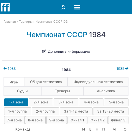
Главная
Турниры
Чемпионат СССР D3
Чемпионат СССР
1984
Дополнить информацию
1983
1985
1984
Общая статистика
Индивидуальная статистика
Игры
Судьи
Тренеры
Аналитика
1-я зона
2-я зона
3-я зона
4-я зона
5-я зона
1-я группа
2-я группа
За 1-12 места
За 13-26 места
7-я зона
8-я зона
9-я зона
Финал 1
Финал 2
Финал 3
Команда
И
В
Н
П
М
О