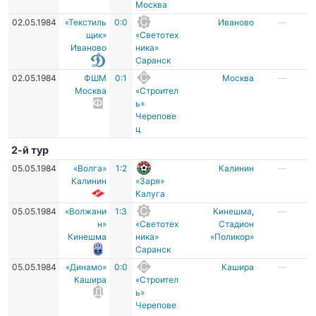
Москва
02.05.1984
«Текстиль
0:0
Иваново
—
щик»
«Светотех
Иваново
ника»
Саранск
02.05.1984
ФШМ
0:1
Москва
—
Москва
«Строител
ь»
Черепове
ц
2-й тур
05.05.1984
«Волга»
1:2
Калинин
—
Калинин
«Заря»
Калуга
05.05.1984
«Волжани
1:3
Кинешма
,
—
н»
«Светотех
Стадион
Кинешма
ника»
«Поликор»
Саранск
05.05.1984
«Динамо»
0:0
Кашира
—
Кашира
«Строител
ь»
Черепове