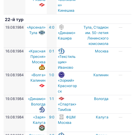
н»
Кинешма
22-й тур
19.08.1984
«Арсенал»
4:0
Тула
,
Стадион
—
Тула
«Динамо»
им. 50-летия
Кашира
Ленинского
комсомола
16.08.1984
«Красная
0:1
Москва
—
Пресня»
«Текстиль
Москва
щик»
Иваново
19.08.1984
«Волга»
1:0
Калинин
—
Калинин
«Зоркий»
Красногор
ск
19.08.1984
«Динамо»
1:1
Вологда
—
Вологда
«Спартак»
Тамбов
19.08.1984
«Заря»
9:0
ФШМ
Калуга
—
Калуга
Москва