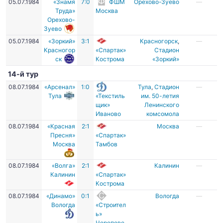
05.07.1984
«Знамя
7:0
ФШМ
Орехово-Зуево
—
Труда»
Москва
Орехово-
Зуево
05.07.1984
«Зоркий»
3:1
Красногорск
,
—
Красногор
«Спартак»
Стадион
ск
Кострома
«Зоркий»
14-й тур
08.07.1984
«Арсенал»
1:0
Тула
,
Стадион
—
Тула
«Текстиль
им. 50-летия
щик»
Ленинского
Иваново
комсомола
08.07.1984
«Красная
2:1
Москва
—
Пресня»
«Спартак»
Москва
Тамбов
08.07.1984
«Волга»
2:1
Калинин
—
Калинин
«Спартак»
Кострома
08.07.1984
«Динамо»
0:1
Вологда
—
Вологда
«Строител
ь»
Черепове