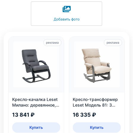
Добавить фото
реклама
реклама
Кресло-качалка Leset
Кресло-трансформер
Милано: деревянное,
Leset Модель 81: 3
венге, рогожка Malmo
положения, велюр,
13 841 ₽
16 335 ₽
95
нагрузка 130 кг
Купить
Купить