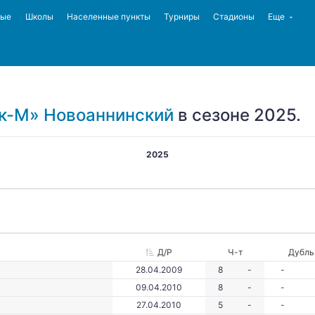
ные
Школы
Населенные пункты
Турниры
Стадионы
Еще
к-М» Новоаннинский
в сезоне 2025.
2025
Д/Р
Ч-т
Дубль
28.04.2009
8
-
-
09.04.2010
8
-
-
27.04.2010
5
-
-