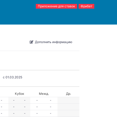
Приложение для ставок
Фрибет
Дополнить информацию
c 01.03.2025
Кубок
Межд.
Др.
-
-
-
-
-
-
-
-
-
-
-
-
-
-
-