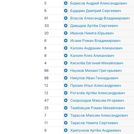
5
Борисов Андрей Александрович
6
Бударин Дмитрий Сергеевич
91
Власов Александр Владимирович
30
Давыдов Артём Сергеевич
20
Иванов Никита Юрьевич
6
Исаев Роман Владимирович
8
Калоян Андраник Алиханович
8
Калоян Княз Алиханович
4
Киселёв Евгений Михайлович
66
Наумов Михаил Григорьевич
88
Никулов Иван Геннадьевич
12
Прохин Илья Александрович
12
Рогачёв Артём Александрович
47
Скороходов Максим Игоревич
25
Тамбовцев Роман Михайлович
7
Тарасов Максим Александрович
11
Тарасов Никита Сергеевич
9
Хрипунков Артём Андреевич