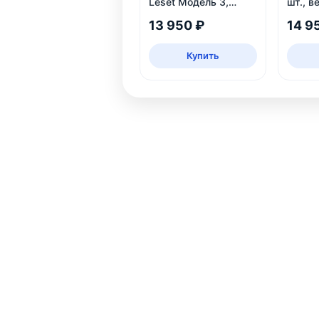
Leset Модель 3,
шт., в
Венге
25
13 950 ₽
14 9
Купить