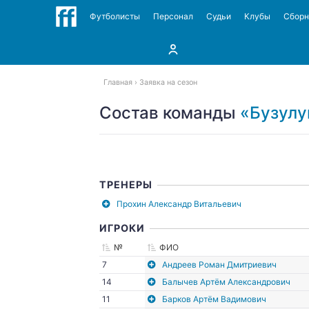
Футболисты
Персонал
Судьи
Клубы
Сбор
Главная
Заявка на сезон
Состав команды
«Бузулу
ТРЕНЕРЫ
Прохин Александр Витальевич
ИГРОКИ
№
ФИО
7
Андреев Роман Дмитриевич
14
Балычев Артём Александрович
11
Барков Артём Вадимович