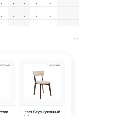
-
-
-
-
-
-
-
-
-
-
-
-
-
-
-
-
-
-
-
-
10
реклама
реклама
Dream
Leset Стул кухонный