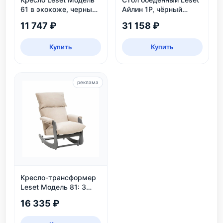
61 в экокоже, черный
Айлин 1Р, чёрный
цвет Венге, для дома и
мрамор
11 747 ₽
31 158 ₽
дачи
Купить
Купить
реклама
Кресло-трансформер
Leset Модель 81: 3
положения, велюр,
16 335 ₽
нагрузка 130 кг