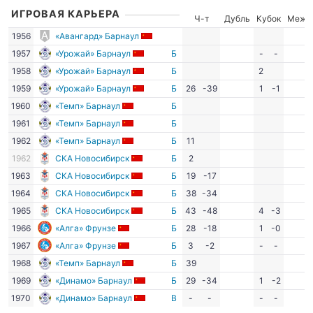
ИГРОВАЯ КАРЬЕРА
Ч-т
Дубль
Кубок
Межд
1956
«Авангард» Барнаул
1957
«Урожай» Барнаул
Б
-
-
1958
«Урожай» Барнаул
Б
2
1959
«Урожай» Барнаул
Б
26
-39
1
-1
1960
«Темп» Барнаул
Б
1961
«Темп» Барнаул
Б
1962
«Темп» Барнаул
Б
11
1962
СКА Новосибирск
Б
2
1963
СКА Новосибирск
Б
19
-17
1964
СКА Новосибирск
Б
38
-34
1965
СКА Новосибирск
Б
43
-48
4
-3
1966
«Алга» Фрунзе
Б
28
-18
1
-0
1967
«Алга» Фрунзе
Б
3
-2
-
-
1968
«Темп» Барнаул
Б
39
1969
«Динамо» Барнаул
Б
29
-34
1
-2
1970
«Динамо» Барнаул
В
-
-
-
-