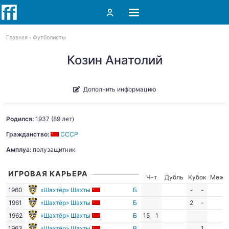
Главная
Футболисты
Козин Анатолий
Дополнить информацию
Родился:
1937
(89 лет)
Гражданство:
СССР
Амплуа:
полузащитник
ИГРОВАЯ КАРЬЕРА
Ч-т
Дубль
Кубок
Межд
1960
«Шахтёр» Шахты
Б
-
-
1961
«Шахтёр» Шахты
Б
2
-
1962
«Шахтёр» Шахты
Б
15
1
1963
«Шахтёр» Шахты
В
1