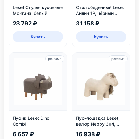
Leset Стулья кухонные
Стол обеденный Leset
Монтана, белый
Айлин 1Р, чёрный
мрамор
23 792 ₽
31 158 ₽
Купить
Купить
реклама
реклама
Пуфик Leset Dino
Пуф-лошадка Leset,
Combi
велюр Nebby 304,
бежевый, для дома и
6 657 ₽
16 938 ₽
детской