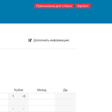
Приложение для ставок
Фрибет
Дополнить информацию
Кубок
Межд.
Др.
1
-0
-
-