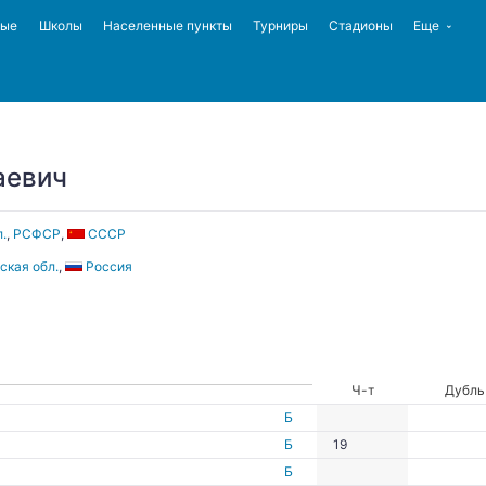
ные
Школы
Населенные пункты
Турниры
Стадионы
Еще
аевич
.
,
РСФСР
,
СССР
ская обл.
,
Россия
Ч-т
Дубль
Б
Б
19
Б