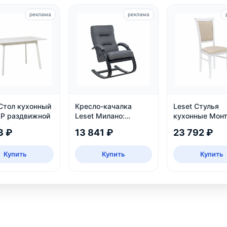
реклама
реклама
 Стол кухонный
Кресло-качалка
Leset Стулья
1Р раздвижной
Leset Милано:
кухонные Монт
деревянное, венге,
белый
3 ₽
13 841 ₽
23 792 ₽
рогожка Malmo 95
Купить
Купить
Купить