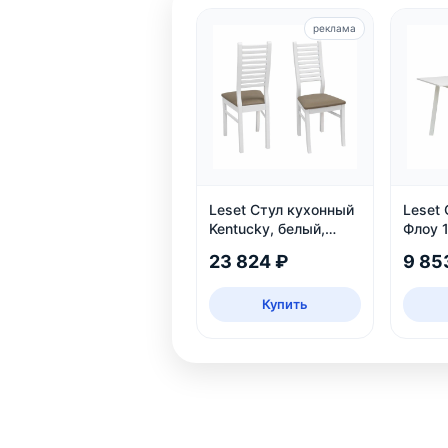
реклама
Leset Стул кухонный
Leset
Kentucky, белый,
Флоу 
экокожа
23 824 ₽
9 85
Купить