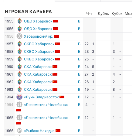
ИГРОВАЯ КАРЬЕРА
Ч-т
Дубль
Кубок
Межд
1955
ОДО Хабаровск
В
1956
ОДО Хабаровск
В
1956
Хабаровский кр.
1957
СКВО Хабаровск
Б
22
1
1
-
1958
СКВО Хабаровск
Б
23
3
3
-
1959
СКВО Хабаровск
Б
25
-
1
-
1960
СКА Хабаровск
Б
24
5
-
-
1961
СКА Хабаровск
Б
27
2
4
-
1962
СКА Хабаровск
Б
26
1
2
-
1963
СКА Хабаровск
В
19
-
8
-
1964
«Луч» Владивосток
В
12
-
1
-
1964
«Локомотив» Челябинск
Б
4
-
1965
«Локомотив» Челябинск
Б
12
-
1
-
1966
«Рыбак» Находка
В
-