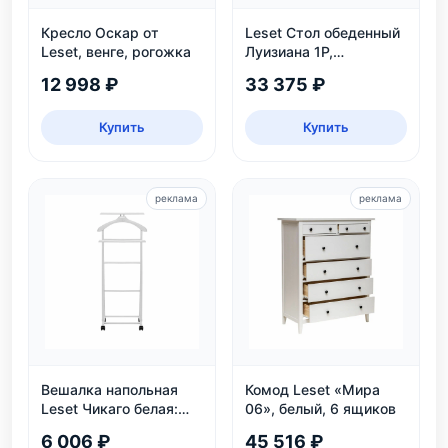
Кресло Оскар от
Leset Стол обеденный
Leset, венге, рогожка
Луизиана 1Р,
раздвижной, белый
12 998 ₽
33 375 ₽
Купить
Купить
реклама
реклама
Вешалка напольная
Комод Leset «Мира
Leset Чикаго белая:
06», белый, 6 ящиков
массив бука, колеса,
6 006 ₽
45 516 ₽
нагрузка 30 кг