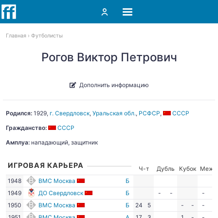
Главная
Футболисты
Рогов Виктор Петрович
Дополнить информацию
Родился:
1929
,
г. Свердловск
,
Уральская обл.
,
РСФСР
,
СССР
Гражданство:
СССР
Амплуа:
нападающий, защитник
ИГРОВАЯ КАРЬЕРА
Ч-т
Дубль
Кубок
Межд
1948
ВМС Москва
Б
1949
ДО Свердловск
Б
-
-
-
-
1950
ВМС Москва
Б
24
5
-
-
-
-
1951
ВМС Москва
А
17
3
1
-
-
-