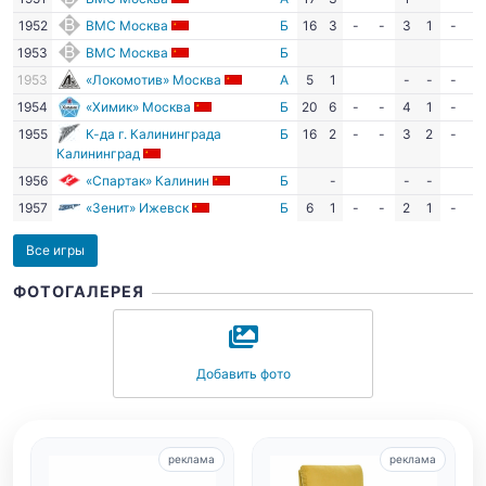
1952
ВМС Москва
Б
16
3
-
-
3
1
-
-
1953
ВМС Москва
Б
1953
«Локомотив» Москва
А
5
1
-
-
-
-
1954
«Химик» Москва
Б
20
6
-
-
4
1
-
-
1955
К-да г. Калининграда
Б
16
2
-
-
3
2
-
-
Калининград
1956
«Спартак» Калинин
Б
-
-
-
1957
«Зенит» Ижевск
Б
6
1
-
-
2
1
-
-
Все игры
ФОТОГАЛЕРЕЯ
Добавить фото
реклама
реклама