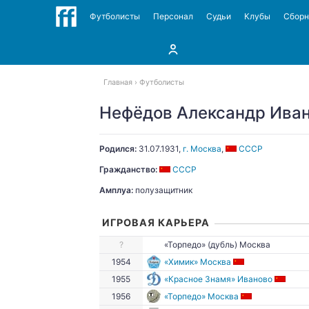
Футболисты
Персонал
Судьи
Клубы
Сбор
Главная
Футболисты
Нефёдов Александр Ива
Родился:
31.07.1931
,
г. Москва
,
СССР
Гражданство:
СССР
Амплуа:
полузащитник
ИГРОВАЯ КАРЬЕРА
?
«Торпедо» (дубль) Москва
1954
«Химик» Москва
1955
«Красное Знамя» Иваново
1956
«Торпедо» Москва