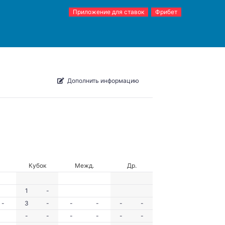
Приложение для ставок
Фрибет
Дополнить информацию
Кубок
Межд.
Др.
1
-
-
3
-
-
-
-
-
-
-
-
-
-
-