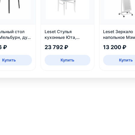
льный стол
Leset Стулья
Leset Зеркало
 Мельбурн, дуб
кухонные Юта,
напольное Мэм
а
белый патина
белое
6 ₽
23 792 ₽
13 200 ₽
серебро
Купить
Купить
Купить