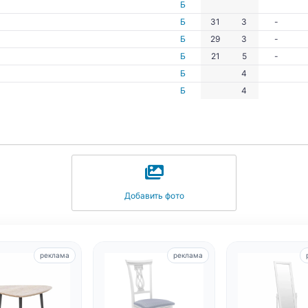
Б
Б
31
3
-
Б
29
3
-
Б
21
5
-
Б
4
Б
4
Добавить фото
реклама
реклама