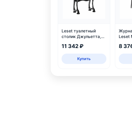
Leset туалетный
Журна
столик Джульетта,
Leset
Венге
соном
11 342 ₽
8 37
Купить