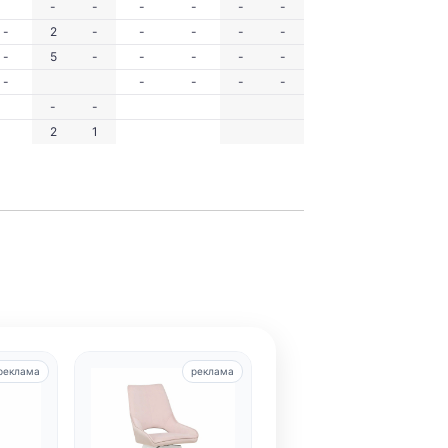
-
-
-
-
-
-
-
2
-
-
-
-
-
-
5
-
-
-
-
-
-
-
-
-
-
-
-
2
1
реклама
реклама