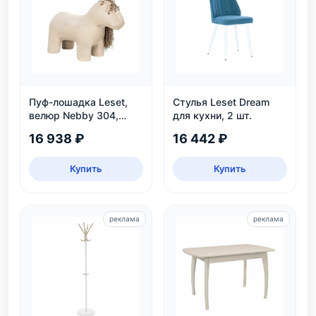
Пуф-лошадка Leset,
Стулья Leset Dream
велюр Nebby 304,
для кухни, 2 шт.
бежевый, для дома и
16 938 ₽
16 442 ₽
детской
Купить
Купить
реклама
реклама