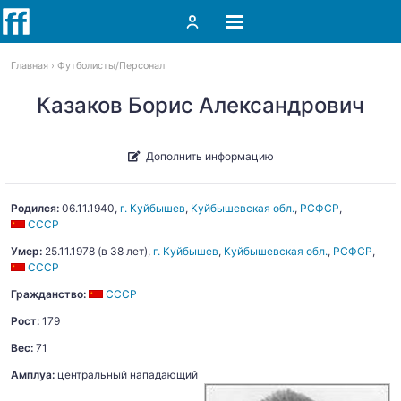
Главная
Футболисты
Персонал
Казаков Борис Александрович
Дополнить информацию
Родился:
06.11.1940
,
г. Куйбышев
,
Куйбышевская обл.
,
РСФСР
,
СССР
Умер:
25.11.1978
(в 38 лет),
г. Куйбышев
,
Куйбышевская обл.
,
РСФСР
,
СССР
Гражданство:
СССР
Рост:
179
Вес:
71
Амплуа:
центральный нападающий