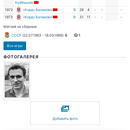
Куйбышев
1972
«Корд» Балаково
В
26
4
-
-
-
-
1973
«Корд» Балаково
В
31
11
-
-
-
-
Матчей за сборные:
СССР
(
22.07.1963
-
18.09.1966
):
6
1
Все игры
ФОТОГАЛЕРЕЯ
Добавить фото