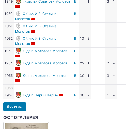
1949
«Крылья Советов» Молотов
Б
1
3
1
1950
СК им. И.В. Сталина
В
Молотов
1951
СК им. И.В. Сталина
Г
Молотов
1952
СК им. И.В. Сталина
В
10
5
Молотов
1953
К-да г. Молотова Молотов
Б
-
1954
К-да г. Молотова Молотов
Б
22
1
2
-
1955
К-да г. Молотова Молотов
Б
30
1
3
-
1956
1957
К-да г. Перми Пермь
Б
30
-
1
-
Все игры
ФОТОГАЛЕРЕЯ