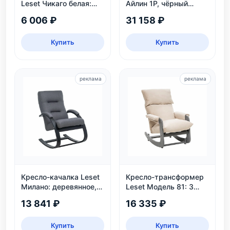
Leset Чикаго белая:
Айлин 1Р, чёрный
массив бука, колеса,
мрамор
6 006 ₽
31 158 ₽
нагрузка 30 кг
Купить
Купить
реклама
реклама
Кресло-качалка Leset
Кресло-трансформер
Милано: деревянное,
Leset Модель 81: 3
венге, рогожка Malmo
положения, велюр,
13 841 ₽
16 335 ₽
95
нагрузка 130 кг
Купить
Купить