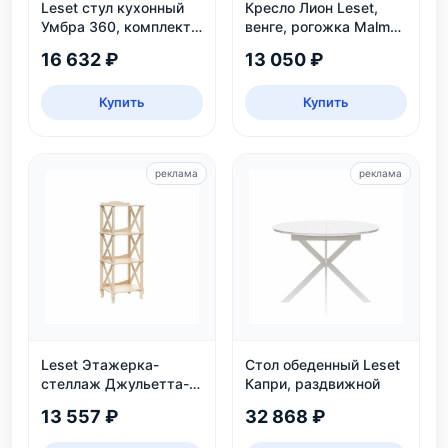
Leset стул кухонный
Кресло Лион Leset,
Умбра 360, комплект
венге, рогожка Malmo
2 шт
90 — до 120 кг
16 632 ₽
13 050 ₽
Купить
Купить
реклама
реклама
Leset Этажерка-
Стол обеденный Leset
стеллаж Джульетта-3,
Капри, раздвижной
дуб шампань
13 557 ₽
32 868 ₽