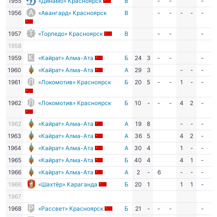
1955
«Динамо» Красноярск
В
-
-
-
-
1956
«Авангард» Красноярск
В
-
-
-
-
-
-
1957
«Торпедо» Красноярск
В
-
-
-
-
1958
1959
«Кайрат» Алма-Ата
Б
24
3
-
-
-
-
1960
«Кайрат» Алма-Ата
А
29
3
-
-
-
-
1961
«Локомотив» Красноярск
Б
20
5
-
-
1
-
-
-
1962
«Локомотив» Красноярск
Б
10
-
-
-
4
2
-
-
1962
«Кайрат» Алма-Ата
А
19
8
-
-
-
-
1963
«Кайрат» Алма-Ата
А
36
5
4
2
-
-
1964
«Кайрат» Алма-Ата
А
30
4
1
-
-
-
1965
«Кайрат» Алма-Ата
Б
40
4
4
1
-
-
1966
«Кайрат» Алма-Ата
А
2
-
6
-
-
-
-
1966
«Шахтёр» Караганда
Б
20
1
1
1
-
-
1967
1968
«Рассвет» Красноярск
Б
21
-
-
-
-
-