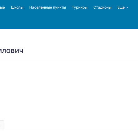
ные
Школы
Населенные пункты
Турниры
Стадионы
Еще
илович
ы