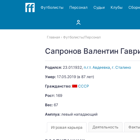
Футболисты
Персонал
Судьи
Клубы
Сбор
Главная
Футболисты
Персонал
Сапронов Валентин Гавр
Родился:
23.01.1932
,
п.г.т. Авдеевка
,
г. Сталино
Умер:
17.05.2019
(в 87 лет)
Гражданство:
СССР
Рост:
169
Вес:
67
Амплуа:
левый нападающий
Деятельность
Факт
Игровая карьера