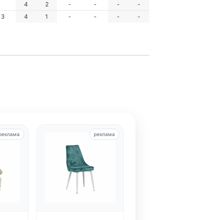
4
2
-
-
-
-
3
4
1
-
-
-
-
реклама
реклама