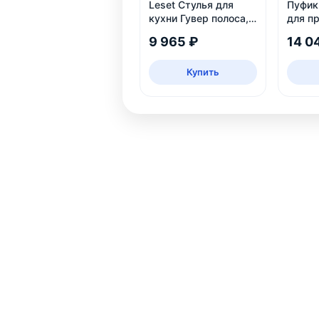
Leset Стулья для
Пуфик 
кухни Гувер полоса,
для п
2 шт.
9 965 ₽
14 0
Купить