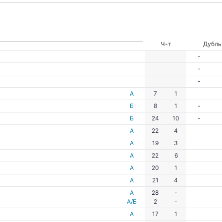
Ч-т
Дубль
-
-
-
А
7
1
Б
8
1
-
Б
24
10
-
А
22
4
А
19
3
А
22
6
А
20
1
А
21
4
А
28
-
А/Б
2
-
А
17
1