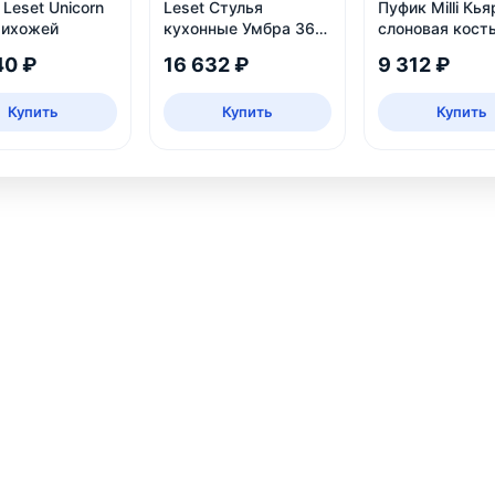
Leset Unicorn
Leset Стулья
Пуфик Milli Кья
рихожей
кухонные Умбра 360,
слоновая кост
комплект 2 шт
40 ₽
16 632 ₽
9 312 ₽
Купить
Купить
Купить