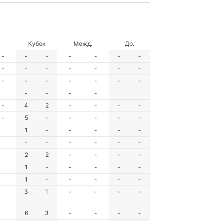
Кубок
Межд.
Др.
-
-
-
-
-
-
-
-
-
-
-
-
-
-
-
-
-
-
-
-
-
-
-
-
-
-
4
2
-
-
-
-
-
5
-
-
-
-
-
1
-
-
-
-
-
-
-
-
-
-
-
2
2
-
-
-
-
1
-
-
-
-
-
1
-
-
-
-
-
3
1
-
-
-
-
6
3
-
-
-
-