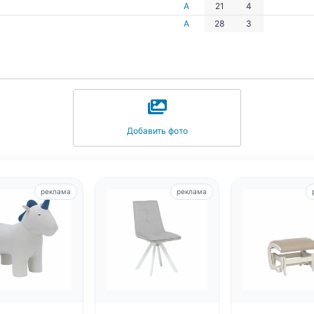
А
21
4
А
28
3
Добавить фото
реклама
реклама