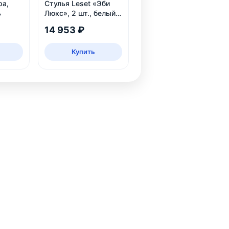
ра,
Стулья Leset «Эби
ь
Люкс», 2 шт., белый,
велюр аквамарин
14 953 ₽
Купить