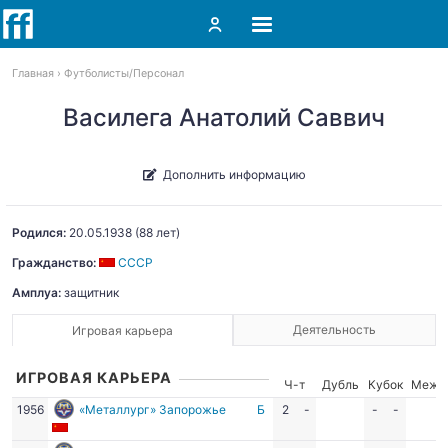
Главная
Футболисты
Персонал
Василега Анатолий Саввич
Дополнить информацию
Родился:
20.05.1938
(88 лет)
Гражданство:
СССР
Амплуа:
защитник
Деятельность
Игровая карьера
ИГРОВАЯ КАРЬЕРА
Ч-т
Дубль
Кубок
Межд
1956
«Металлург» Запорожье
Б
2
-
-
-