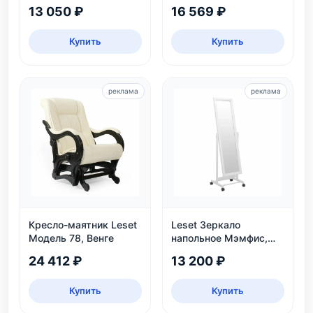
угол наклона 110°,
13 050 ₽
16 569 ₽
нагрузка 120 кг
Купить
Купить
реклама
реклама
Кресло-маятник Leset
Leset Зеркало
Модель 78, Венге
напольное Мэмфис,
белое
24 412 ₽
13 200 ₽
Купить
Купить