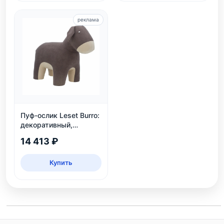
реклама
Пуф-ослик Leset Burro:
декоративный,
велюровый, для дома
14 413 ₽
и детской
Купить