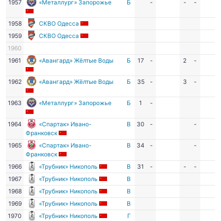
1957
«Металлург» Запорожье
Б
-
-
-
1958
СКВО Одесса
1959
СКВО Одесса
1960
1961
«Авангард» Жёлтые Воды
Б
17
-
2
-
1962
«Авангард» Жёлтые Воды
Б
35
-
3
-
1963
«Металлург» Запорожье
Б
1
-
1964
«Спартак» Ивано-
В
30
-
-
Франковск
1965
«Спартак» Ивано-
В
34
-
-
Франковск
1966
«Трубник» Никополь
В
31
-
-
-
1967
«Трубник» Никополь
В
1968
«Трубник» Никополь
В
1969
«Трубник» Никополь
В
1970
«Трубник» Никополь
Г