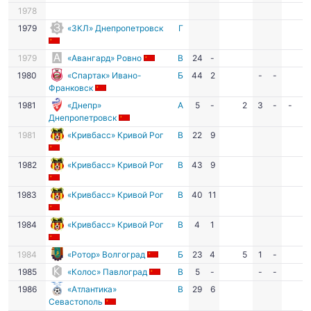
1978
1979
«ЗКЛ» Днепропетровск
Г
1979
«Авангард» Ровно
В
24
-
1980
«Спартак» Ивано-
Б
44
2
-
-
Франковск
1981
«Днепр»
А
5
-
2
3
-
-
-
Днепропетровск
1981
«Кривбасс» Кривой Рог
В
22
9
1982
«Кривбасс» Кривой Рог
В
43
9
1983
«Кривбасс» Кривой Рог
В
40
11
1984
«Кривбасс» Кривой Рог
В
4
1
1984
«Ротор» Волгоград
Б
23
4
5
1
-
1985
«Колос» Павлоград
В
5
-
-
-
1986
«Атлантика»
В
29
6
Севастополь