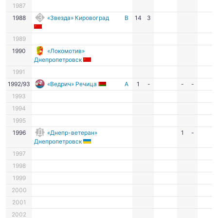
1987
1988
«Звезда» Кировоград
В
14
3
1989
1990
«Локомотив»
Днепропетровск
1991
1992/93
«Ведрич» Речица
А
1
-
-
-
1993
1994
1995
1996
«Днепр-ветеран»
1
-
Днепропетровск
1997
1998
1999
2000
2001
2002