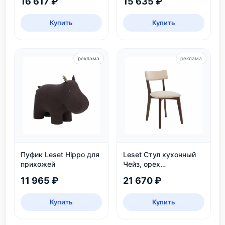
16 617 ₽
15 635 ₽
персон
Купить
Купить
реклама
реклама
Пуфик Leset Hippo для
Leset Стул кухонный
прихожей
Чейз, орех
шоколадный
11 965 ₽
21 670 ₽
Купить
Купить