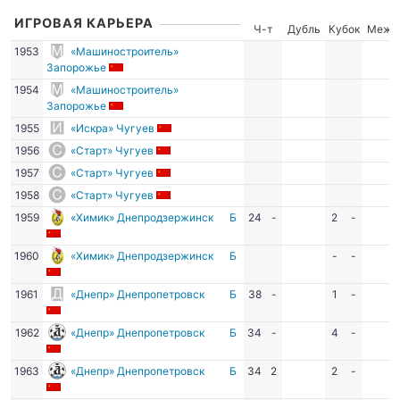
ИГРОВАЯ КАРЬЕРА
Ч-т
Дубль
Кубок
Межд
1953
«Машиностроитель»
Запорожье
1954
«Машиностроитель»
Запорожье
1955
«Искра» Чугуев
1956
«Старт» Чугуев
1957
«Старт» Чугуев
1958
«Старт» Чугуев
1959
«Химик» Днепродзержинск
Б
24
-
2
-
1960
«Химик» Днепродзержинск
Б
-
-
1961
«Днепр» Днепропетровск
Б
38
-
1
-
1962
«Днепр» Днепропетровск
Б
34
-
4
-
1963
«Днепр» Днепропетровск
Б
34
2
2
-