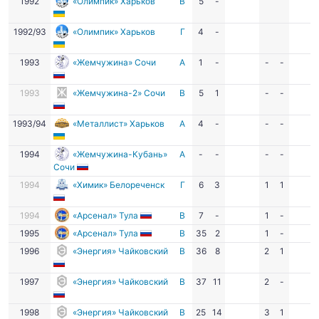
1992
«Олимпик» Харьков
В
5
-
1992/93
«Олимпик» Харьков
Г
4
-
1993
«Жемчужина» Сочи
А
1
-
-
-
1993
«Жемчужина-2» Сочи
В
5
1
-
-
1993/94
«Металлист» Харьков
А
4
-
-
-
1994
«Жемчужина-Кубань»
А
-
-
-
-
Сочи
1994
«Химик» Белореченск
Г
6
3
1
1
1994
«Арсенал» Тула
В
7
-
1
-
1995
«Арсенал» Тула
В
35
2
1
-
1996
«Энергия» Чайковский
В
36
8
2
1
1997
«Энергия» Чайковский
В
37
11
2
-
1998
«Энергия» Чайковский
В
25
14
3
1