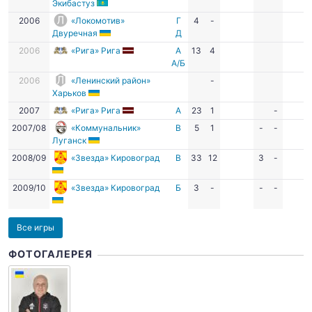
Экибастуз
2006
«Локомотив»
Г
4
-
Двуречная
Д
2006
«Рига» Рига
А
13
4
А/Б
2006
«Ленинский район»
-
Харьков
2007
«Рига» Рига
А
23
1
-
2007/08
«Коммунальник»
В
5
1
-
-
Луганск
2008/09
«Звезда» Кировоград
В
33
12
3
-
2009/10
«Звезда» Кировоград
Б
3
-
-
-
Все игры
ФОТОГАЛЕРЕЯ