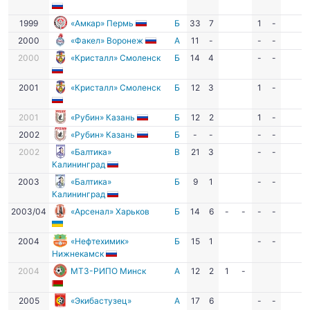
1999
«Амкар» Пермь
Б
33
7
1
-
2000
«Факел» Воронеж
А
11
-
-
-
2000
«Кристалл» Смоленск
Б
14
4
-
-
2001
«Кристалл» Смоленск
Б
12
3
1
-
2001
«Рубин» Казань
Б
12
2
1
-
2002
«Рубин» Казань
Б
-
-
-
-
2002
«Балтика»
В
21
3
-
-
Калининград
2003
«Балтика»
Б
9
1
-
-
Калининград
2003/04
«Арсенал» Харьков
Б
14
6
-
-
-
-
2004
«Нефтехимик»
Б
15
1
-
-
Нижнекамск
2004
МТЗ-РИПО Минск
А
12
2
1
-
2005
«Экибастузец»
А
17
6
-
-