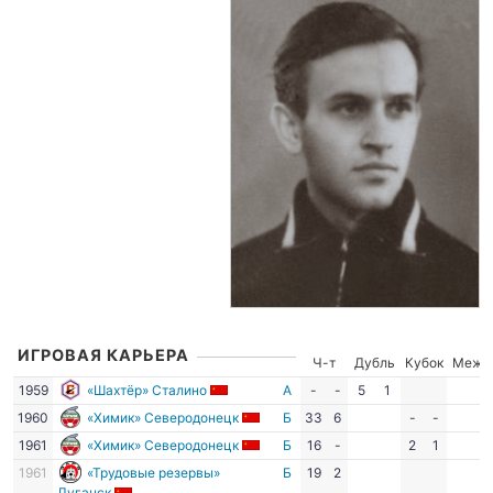
ИГРОВАЯ КАРЬЕРА
Ч-т
Дубль
Кубок
Межд
1959
«Шахтёр» Сталино
А
-
-
5
1
1960
«Химик» Северодонецк
Б
33
6
-
-
1961
«Химик» Северодонецк
Б
16
-
2
1
1961
«Трудовые резервы»
Б
19
2
Луганск