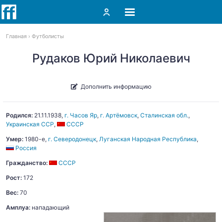
Главная
Футболисты
Рудаков Юрий Николаевич
Дополнить информацию
Родился:
21.11.1938
,
г. Часов Яр
,
г. Артёмовск
,
Сталинская обл.
,
Украинская ССР
,
СССР
Умер:
1980-е,
г. Северодонецк
,
Луганская Народная Республика
,
Россия
Гражданство:
СССР
Рост:
172
Вес:
70
Амплуа:
нападающий