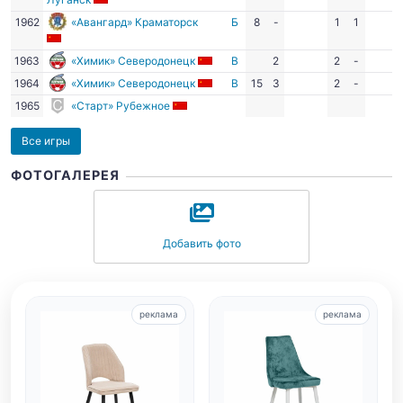
1962
«Авангард» Краматорск
Б
8
-
1
1
1963
«Химик» Северодонецк
В
2
2
-
1964
«Химик» Северодонецк
В
15
3
2
-
1965
«Старт» Рубежное
Все игры
ФОТОГАЛЕРЕЯ
Добавить фото
реклама
реклама