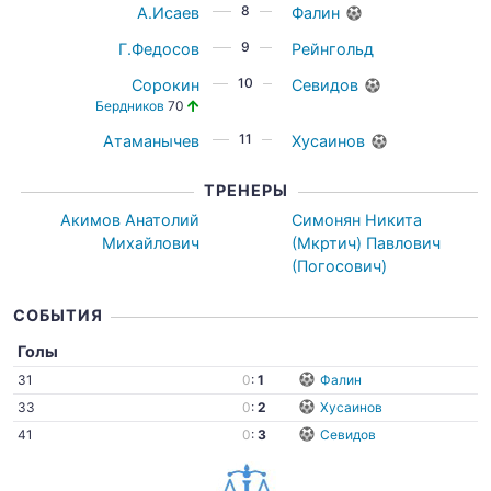
8
А.Исаев
Фалин
9
Г.Федосов
Рейнгольд
10
Сорокин
Севидов
Бердников
70
11
Атаманычев
Хусаинов
ТРЕНЕРЫ
Акимов Анатолий
Симонян Никита
Михайлович
(Мкртич) Павлович
(Погосович)
СОБЫТИЯ
Голы
31
0
:
1
Фалин
33
0
:
2
Хусаинов
41
0
:
3
Севидов