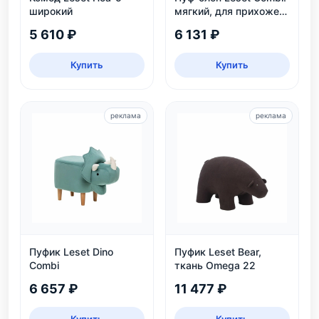
широкий
мягкий, для прихожей
и детской, белый и
5 610 ₽
6 131 ₽
серый
Купить
Купить
реклама
реклама
Пуфик Leset Dino
Пуфик Leset Bear,
Combi
ткань Omega 22
6 657 ₽
11 477 ₽