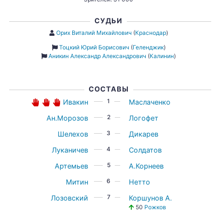
СУДЬИ
Орих Виталий Михайлович
(
Краснодар
)
Тоцкий Юрий Борисович
(
Геленджик
)
Аникин Александр Александрович
(
Калинин
)
СОСТАВЫ
1
Ивакин
Маслаченко
2
Ан.Морозов
Логофет
3
Шелехов
Дикарев
4
Луканичев
Солдатов
5
Артемьев
А.Корнеев
6
Митин
Нетто
7
Лозовский
Коршунов А.
50
Рожков