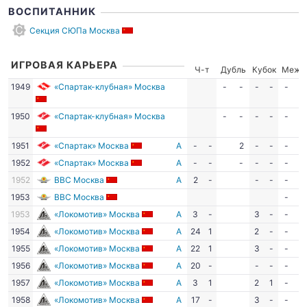
ВОСПИТАННИК
Секция СЮПа Москва
ИГРОВАЯ КАРЬЕРА
Ч-т
Дубль
Кубок
Межд
1949
«Спартак-клубная» Москва
-
-
-
-
-
-
1950
«Спартак-клубная» Москва
-
-
-
-
-
-
1951
«Спартак» Москва
А
-
-
2
-
-
-
-
1952
«Спартак» Москва
А
-
-
-
-
-
-
-
1952
ВВС Москва
А
2
-
-
-
-
-
1953
ВВС Москва
-
-
1953
«Локомотив» Москва
А
3
-
3
-
-
-
1954
«Локомотив» Москва
А
24
1
2
-
-
-
1955
«Локомотив» Москва
А
22
1
3
-
-
-
1956
«Локомотив» Москва
А
20
-
-
-
-
-
1957
«Локомотив» Москва
А
3
1
2
1
-
-
1958
«Локомотив» Москва
А
17
-
3
-
-
-