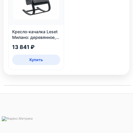
Кресло-качалка Leset
Милано: деревянное,
венге, рогожка Malmo
13 841 ₽
95
Купить