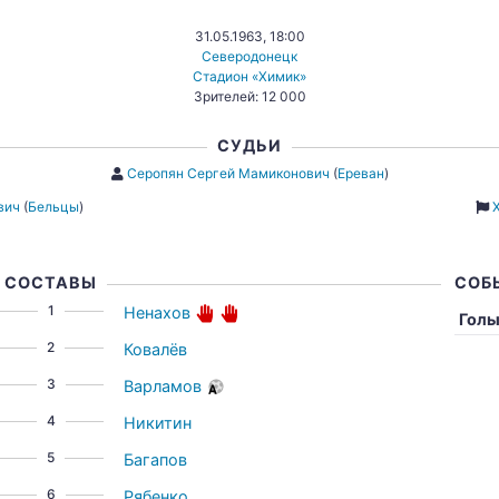
31.05.1963, 18:00
Северодонецк
Стадион «Химик»
Зрителей: 12 000
СУДЬИ
Серопян Сергей Мамиконович
(
Ереван
)
вич
(
Бельцы
)
Х
СОСТАВЫ
СОБ
1
Ненахов
Гол
2
Ковалёв
3
Варламов
4
Никитин
5
Багапов
6
Рябенко