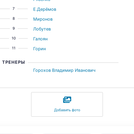
7
Е.Дерёмов
8
Миронов
9
Лобутев
10
Галоян
11
Горин
ТРЕНЕРЫ
Горохов Владимир Иванович
Добавить фото