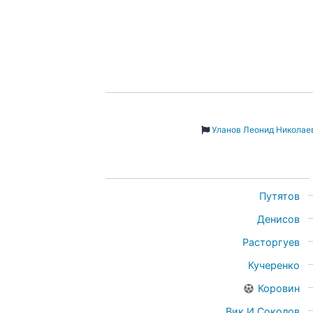
Уланов Леонид Николае
Путятов
Денисов
Расторгуев
Кучеренко
Коровин
Вик.И.Соколов