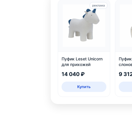
реклама
Пуфик Leset Unicorn
Пуфик 
для прихожей
слоно
14 040 ₽
9 31
Купить