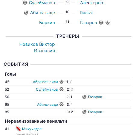
9
Сулейманов
Алескеров
10
Абиль-заде
Гильч
11
Боркин
Газаров
ТРЕНЕРЫ
Новиков Виктор
Иванович
СОБЫТИЯ
Голы
45
Абрамашвили
1
:
0
52
Сулейманов
2
:
0
56
2
:
1
Газаров
65
Абиль-заде
3
:
1
85
3
:
2
Газаров
Нереализованные пенальти
41
Микучадзе
перекладина