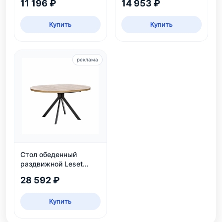
11 196 ₽
14 953 ₽
яруса, до 6 пар
Купить
Купить
реклама
Стол обеденный
раздвижной Leset
Таун: круглый,
28 592 ₽
безопасный, ЛДСП,
дуб каньон/черный
Купить