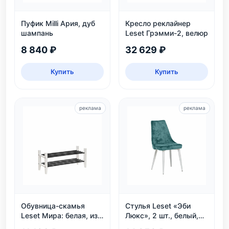
Пуфик Milli Ария, дуб
Кресло реклайнер
шампань
Leset Грэмми-2, велюр
8 840 ₽
32 629 ₽
Купить
Купить
реклама
реклама
Обувница-скамья
Стулья Leset «Эби
Leset Мира: белая, из
Люкс», 2 шт., белый,
массива сосны, 2
велюр аквамарин