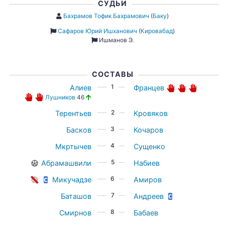
СУДЬИ
Бахрамов Тофик Бахрамович
(
Баку
)
Сафаров Юрий Ишханович
(
Кировабад
)
Ишманов Э.
СОСТАВЫ
1
Алиев
Францев
Лушников
46
2
Терентьев
Кровяков
3
Басков
Кочаров
4
Мкртычев
Сущенко
5
Абрамашвили
Набиев
6
Микучадзе
Амиров
7
Баташов
Андреев
8
Смирнов
Бабаев