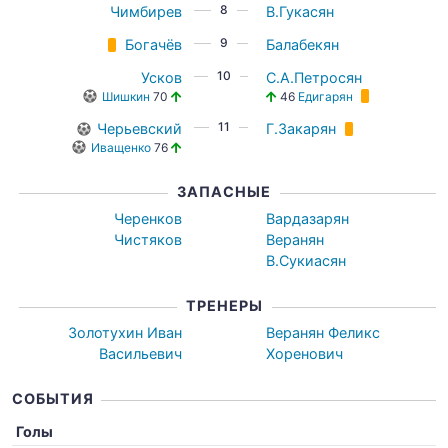
8
Чимбирев
В.Гукасян
9
Богачёв
Балабекян
10
Усков
С.А.Петросян
Шишкин
70
46
Едигарян
11
Черьевский
Г.Закарян
Иващенко
76
ЗАПАСНЫЕ
Черенков
Вардазарян
Чистяков
Веранян
В.Сукиасян
ТРЕНЕРЫ
Золотухин Иван
Веранян Феликс
Васильевич
Хоренович
СОБЫТИЯ
Голы