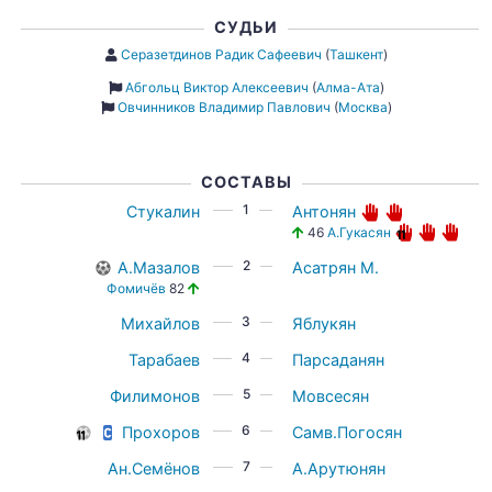
СУДЬИ
Серазетдинов Радик Сафеевич
(
Ташкент
)
Абгольц Виктор Алексеевич
(
Алма-Ата
)
Овчинников Владимир Павлович
(
Москва
)
СОСТАВЫ
1
Стукалин
Антонян
46
А.Гукасян
2
А.Мазалов
Асатрян М.
Фомичёв
82
3
Михайлов
Яблукян
4
Тарабаев
Парсаданян
5
Филимонов
Мовсесян
6
Прохоров
Самв.Погосян
7
Ан.Семёнов
А.Арутюнян