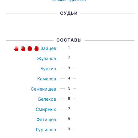
СУДЬИ
СОСТАВЫ
1
Зайцев
2
Жуланов
3
Буркин
4
Камалов
5
Семенищев
6
Белехов
7
Смирных
8
Фетищев
9
Гурьянов