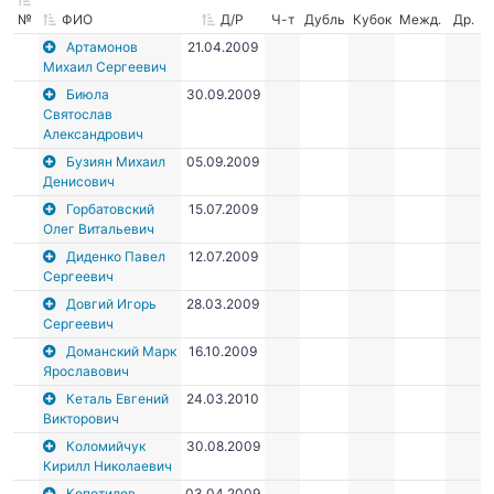
№
ФИО
Д/Р
Ч-т
Дубль
Кубок
Межд.
Др.
Артамонов
21.04.2009
Михаил Сергеевич
Биюла
30.09.2009
Святослав
Александрович
Бузиян Михаил
05.09.2009
Денисович
Горбатовский
15.07.2009
Олег Витальевич
Диденко Павел
12.07.2009
Сергеевич
Довгий Игорь
28.03.2009
Сергеевич
Доманский Марк
16.10.2009
Ярославович
Кеталь Евгений
24.03.2010
Викторович
Коломийчук
30.08.2009
Кирилл Николаевич
Копотилов
03.04.2009