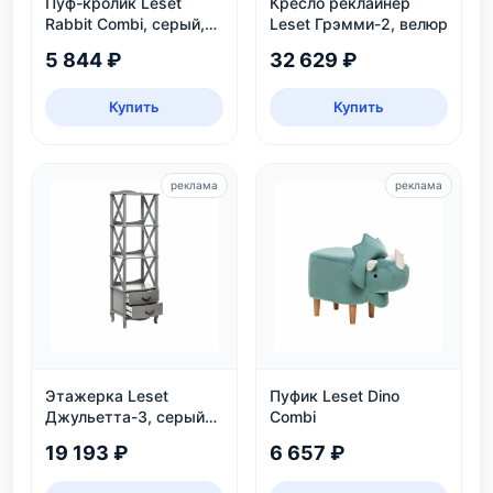
Пуф-кролик Leset
Кресло реклайнер
Rabbit Combi, серый,
Leset Грэмми-2, велюр
детский, нагрузка 80
5 844 ₽
32 629 ₽
кг
Купить
Купить
реклама
реклама
Этажерка Leset
Пуфик Leset Dino
Джульетта-3, серый
Combi
ясень
19 193 ₽
6 657 ₽