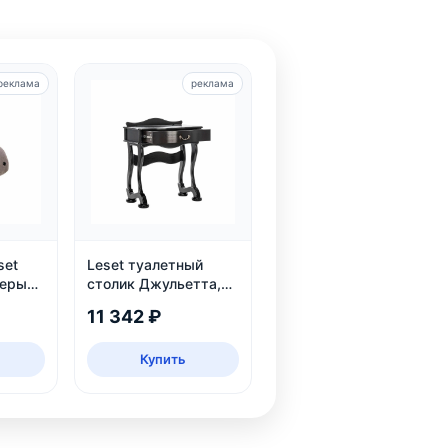
реклама
реклама
set
Leset туалетный
серый,
столик Джульетта,
зка 80
Венге
11 342 ₽
Купить