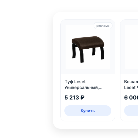
реклама
Пуф Leset
Вешал
Универсальный,
Leset 
Венге
массив
5 213 ₽
6 00
нагруз
Купить