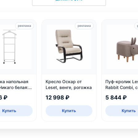
реклама
реклама
ка напольная
Кресло Оскар от
Пуф-кролик Le
Чикаго белая:
Leset, венге, рогожка
Rabbit Combi, 
 бука, колеса,
детский, нагру
6 ₽
12 998 ₽
5 844 ₽
ка 30 кг
кг
Купить
Купить
Купить