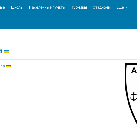
ные
Школы
Населенные пункты
Турниры
Стадионы
Еще
а
сса