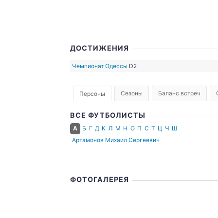
ДОСТИЖЕНИЯ
Чемпионат Одессы
D2
Сезоны
Баланс встреч
Персоны
ВСЕ ФУТБОЛИСТЫ
А
Б
Г
Д
К
Л
М
Н
О
П
С
Т
Ц
Ч
Ш
Артамонов Михаил Сергеевич
ФОТОГАЛЕРЕЯ