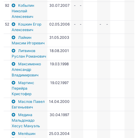
92
Кобылин
30.07.2007
-
-
Николай
Алексеевич
52
Кошкин Егор
02.05.2006
-
-
-
-
Алексеевич
Лайкин
31.05.2003
Максим Игоревич
Литвинов
18.08.2001
Руслан Романович
Максименко
19.03.1998
Александр
Владимирович
Мартинс
19.02.1997
Перейра
Кристофер
Маслов Павел
14.04.2000
Евгеньевич
Медина
30.04.1997
Мальдонадо
Хесус Мануэль
Мелёшин
25.03.2004