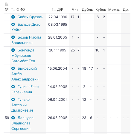
№
ФИО
Д/Р
Ч-т
Дубль
Кубок
Межд.
Др.
Бабич Срджан
22.04.1996
17
1
6
2
Бальде Диао
08.03.1995
Кейта
Бозов Никита
28.01.2005
1
-
-
-
Васильевич
Бонгонда
20.11.1995
25
7
10
1
Мбулофеко
Батомбат Тео
Быковский
15.06.2004
-
-
18
17
-
-
Артём
Александрович
Гузиев Егор
14.05.2005
-
-
2
-
-
-
Евгеньевич
Гунько
06.04.2004
-
-
12
-
-
-
Артемий
Дмитриевич
59
Давыдов
26.05.2005
-
-
23
6
-
-
-
-
-
-
Владислав
Сергеевич