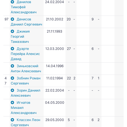
Данилов
24.02.2004
-
-
Тимофей
Александрович
97
Денисов
21.10.2002
20
-
9
-
Даниил Сергеевич
Джикия
21.11.1993
Георгий
Тамазович
Дуарте
12.03.2000
27
-
6
-
Перейра Алексис
Давид
Зиньковский
14.04.1996
Антон Алексеевич
4
Зобнин Роман
11.02.1994
22
2
7
1
7
Сергеевич
Зорин Даниил
22.02.2004
-
-
-
-
Алексеевич
Игнатов
04.05.2000
Михаил
Александрович
Классен Леон
29.05.2000
5
-
6
2
Сергеевич