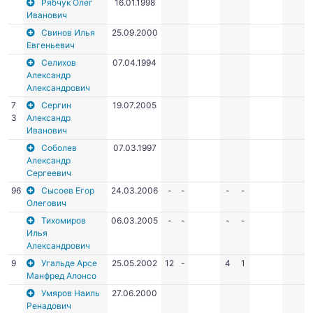
Рябчук Олег
16.01.1998
Иванович
Свинов Илья
25.09.2000
Евгеньевич
Селихов
07.04.1994
Александр
Александрович
7
Сергин
19.07.2005
3
Александр
Иванович
Соболев
07.03.1997
Александр
Сергеевич
96
Сысоев Егор
24.03.2006
-
-
-
-
Олегович
Тихомиров
06.03.2005
-
-
-
-
Илья
Александрович
9
Угальде Арсе
25.05.2002
12
-
4
1
Манфред Алонсо
Умяров Наиль
27.06.2000
Ренадович