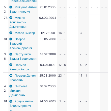
Павел Алексеевич
5
Мигунов Антон
25.01.2005
-
-
-
-
-
-
-
-
-
-
3
Валентинович
78
Мишин
03.03.2004
-
-
1
-
Константин
Дмитриевич
Мозес Виктор
12.12.1990
16
1
3
-
-
-
81
Озеров
08.05.2006
-
-
Валерий
Александрович
3
Пастушков
18.02.2006
-
-
-
-
6
Вадим Васильевич
Промес
04.01.1992
17
6
-
-
4
2
Квинси Антон
Пруцев Данил
25.03.2000
23
1
11
1
Игоревич
4
Пыхчеев
01.07.2006
2
Михаил
Денисович
91
Рощин Антон
24.03.2005
1
-
-
-
Владимирович