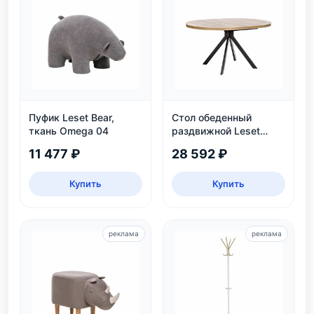
Пуфик Leset Bear,
Стол обеденный
ткань Omega 04
раздвижной Leset
Таун: круглый,
11 477 ₽
28 592 ₽
безопасный, ЛДСП,
дуб каньон/черный
Купить
Купить
реклама
реклама