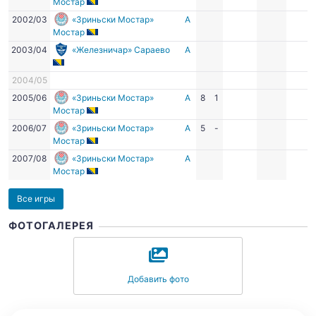
Мостар
2002/03
«Зриньски Мостар»
А
Мостар
2003/04
«Железничар» Сараево
А
2004/05
2005/06
«Зриньски Мостар»
А
8
1
Мостар
2006/07
«Зриньски Мостар»
А
5
-
Мостар
2007/08
«Зриньски Мостар»
А
Мостар
Все игры
ФОТОГАЛЕРЕЯ
Добавить фото