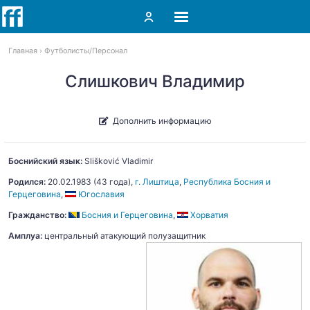
Главная
Футболисты
Персонал
Слишкович Владимир
Дополнить информацию
Боснийский язык:
Slišković
Vladimir
Родился:
20.02.1983
(43 года),
г. Лиштица
,
Республика Босния и
Герцеговина
,
Югославия
Гражданство:
Босния и Герцеговина
,
Хорватия
Амплуа:
центральный атакующий полузащитник