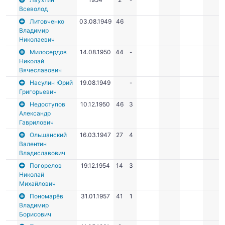
Всеволод
Литовченко
03.08.1949
46
Владимир
Николаевич
Милосердов
14.08.1950
44
-
Николай
Вячеславович
Насулин Юрий
19.08.1949
-
Григорьевич
Недоступов
10.12.1950
46
3
Александр
Гаврилович
Ольшанский
16.03.1947
27
4
Валентин
Владиславович
Погорелов
19.12.1954
14
3
Николай
Михайлович
Пономарёв
31.01.1957
41
1
Владимир
Борисович