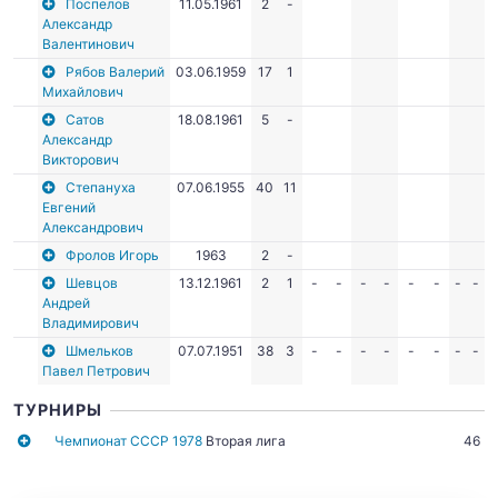
Поспелов
11.05.1961
2
-
Александр
Валентинович
Рябов Валерий
03.06.1959
17
1
Михайлович
Сатов
18.08.1961
5
-
Александр
Викторович
Степануха
07.06.1955
40
11
Евгений
Александрович
Фролов Игорь
1963
2
-
Шевцов
13.12.1961
2
1
-
-
-
-
-
-
-
-
Андрей
Владимирович
Шмельков
07.07.1951
38
3
-
-
-
-
-
-
-
-
Павел Петрович
ТУРНИРЫ
Чемпионат СССР 1978
Вторая лига
46