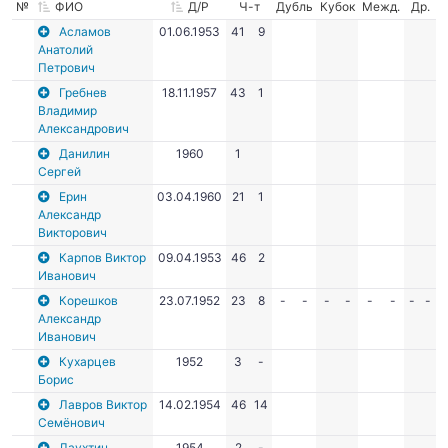
№
ФИО
Д/Р
Ч-т
Дубль
Кубок
Межд.
Др.
Асламов
01.06.1953
41
9
Анатолий
Петрович
Гребнев
18.11.1957
43
1
Владимир
Александрович
Данилин
1960
1
Сергей
Ерин
03.04.1960
21
1
Александр
Викторович
Карпов Виктор
09.04.1953
46
2
Иванович
Корешков
23.07.1952
23
8
-
-
-
-
-
-
-
-
Александр
Иванович
Кухарцев
1952
3
-
Борис
Лавров Виктор
14.02.1954
46
14
Семёнович
Лаухтин
1954
2
-