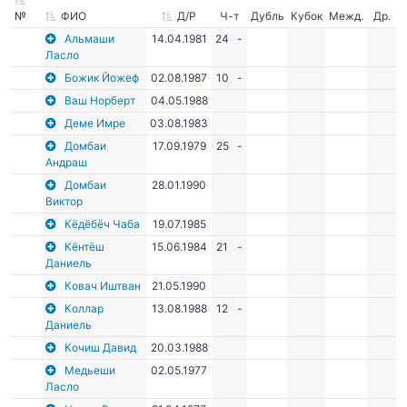
№
ФИО
Д/Р
Ч-т
Дубль
Кубок
Межд.
Др.
Альмаши
14.04.1981
24
-
Ласло
Божик Йожеф
02.08.1987
10
-
Ваш Норберт
04.05.1988
Деме Имре
03.08.1983
Домбаи
17.09.1979
25
-
Андраш
Домбаи
28.01.1990
Виктор
Кёдёбёч Чаба
19.07.1985
Кёнтёш
15.06.1984
21
-
Даниель
Ковач Иштван
21.05.1990
Коллар
13.08.1988
12
-
Даниель
Кочиш Давид
20.03.1988
Медьеши
02.05.1977
Ласло