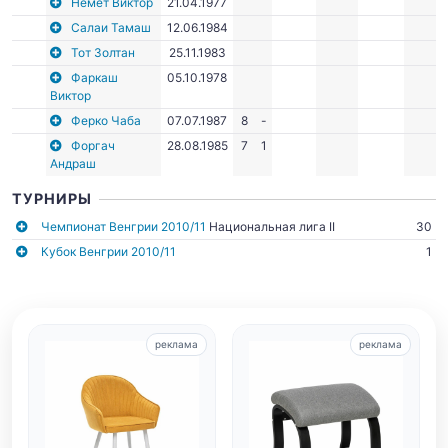
Немет Виктор
21.04.1977
Салаи Тамаш
12.06.1984
Тот Золтан
25.11.1983
Фаркаш
05.10.1978
Виктор
Ферко Чаба
07.07.1987
8
-
Форгач
28.08.1985
7
1
Андраш
ТУРНИРЫ
Чемпионат Венгрии 2010/11
Национальная лига II
30
Кубок Венгрии 2010/11
1
реклама
реклама