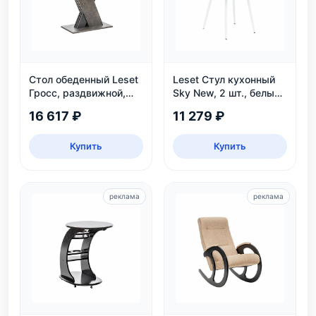
Стол обеденный Leset
Leset Стул кухонный
Гросс, раздвижной,
Sky New, 2 шт., белый/
темно-серый, на 6
велюр
16 617 ₽
11 279 ₽
персон
Купить
Купить
реклама
реклама