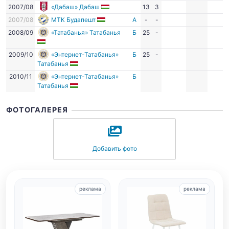
2007/08
«Дабаш» Дабаш
13
3
2007/08
МТК Будапешт
А
-
-
2008/09
«Татабанья» Татабанья
Б
25
-
2009/10
«Энтернет-Татабанья»
Б
25
-
Татабанья
2010/11
«Энтернет-Татабанья»
Б
Татабанья
ФОТОГАЛЕРЕЯ
Добавить фото
реклама
реклама