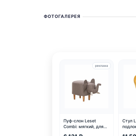
ФОТОГАЛЕРЕЯ
реклама
Пуф-слон Leset
Стул L
Combi: мягкий, для
подло
прихожей и детской,
карка