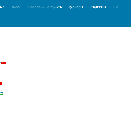
ные
Школы
Населенные пункты
Турниры
Стадионы
Еще
к