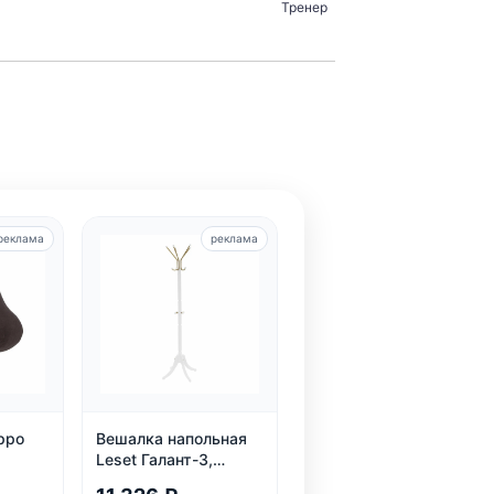
Тренер
реклама
реклама
ppo
Вешалка напольная
Leset Галант-3,
белый