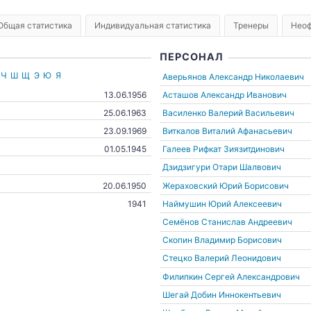
Общая статистика
Индивидуальная статистика
Тренеры
Неоф
ПЕРСОНАЛ
Ч
Ш
Щ
Э
Ю
Я
Аверьянов Александр Николаевич
Асташов Александр Иванович
13.06.1956
Василенко Валерий Васильевич
25.06.1963
Виткалов Виталий Афанасьевич
23.09.1969
Галеев Рифкат Зиязитдинович
01.05.1945
Дзидзигури Отари Шалвович
Жераховский Юрий Борисович
20.06.1950
Наймушин Юрий Алексеевич
1941
Семёнов Станислав Андреевич
Скопин Владимир Борисович
Стецко Валерий Леонидович
Филипкин Сергей Александрович
Шегай Добин Иннокентьевич