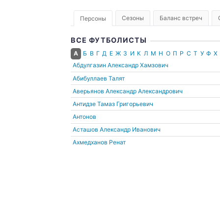
Сезоны
Баланс встреч
Персоны
ВСЕ ФУТБОЛИСТЫ
А
Б
В
Г
Д
Е
Ж
З
И
К
Л
М
Н
О
П
Р
С
Т
У
Ф
Х
Абдулгазин Александр Хамзович
Абибуллаев Талят
Аверьянов Александр Александрович
Антидзе Тамаз Григорьевич
Антонов
Асташов Александр Иванович
Ахмедханов Ренат