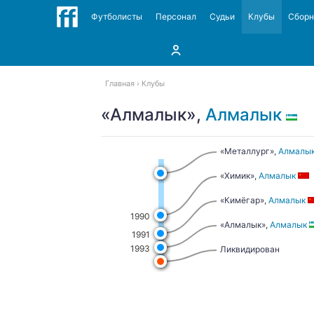
Футболисты
Персонал
Судьи
Клубы
Сбор
Главная
Клубы
«Алмалык»,
Алмалык
«Металлург»,
Алмалы
«Химик»,
Алмалык
«Кимёгар»,
Алмалык
1990
«Алмалык»,
Алмалык
1991
1993
Ликвидирован