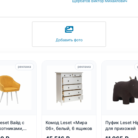
Щербатов Виктор Михайлович
Добавить фото
реклама
реклама
eset Вайд с
Комод Leset «Мира
Пуфик Leset Hi
котниками,
06», белый, 6 ящиков
для прихожей
с белый