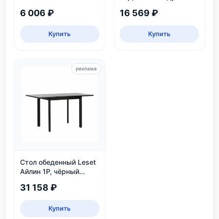
массив бука, колеса,
6 006 ₽
16 569 ₽
нагрузка 30 кг
Купить
Купить
реклама
Стол обеденный Leset
Айлин 1Р, чёрный
мрамор
31 158 ₽
Купить